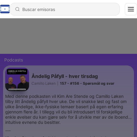
Podcasts
Åndelig Påfyll - hver tirsdag
Camillo Løken
|
157 - #156 - Spørsmål og svar
Med denne podkasten vil Kim Are Stende og Camillo Løken
tilby litt åndelig påfyll hver uke. De vil snakke løst og fast om
ulike åndelige, ikke-fysiske temaer basert på egen erfaring
gjennom flere år. I tillegg vil du bli introdusert til forskjellige
enkle øvelser du kan gjøre selv for å utvikle mer av de iboende
intuitive evnene du besitter.
---