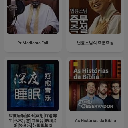
Pr Madiama Fall
법륜스님의 즉문즉설
深度睡眠|解压|冥想|疗愈养
生|艺术疗愈|白噪音|助眠音
As Histórias da Bíblia
乐|轻音乐|苏阳阳频道