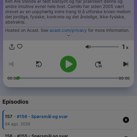
Kim Are Stende er født klarsynt og har praktisert denne og
andre intuitive evner hele livet. Camillo har siden 2005 vært
drevet av en uopphørlig indre trang til å utforske broen mellom
det jordlige, fysiske, konkrete og det åndelige, ikke-fysiske,
abstrakte.
Hosted on Acast. See
acast.com/privacy
for more information.
1
x
Volumen
00:00
00:00
Episodios
-
157
#156 - Spørsmål og svar
04 ago. 2026
-
156
#155 - Spørsmål og svar