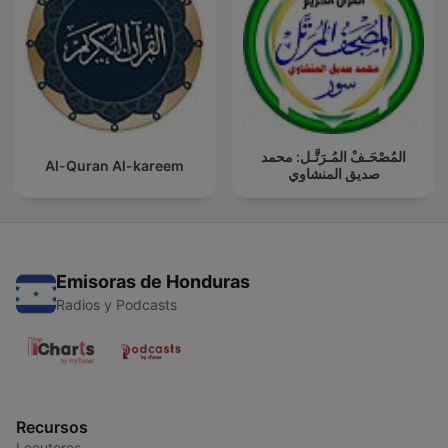
المُصْحَـفْ المُـرَتَّـل: محمد
Al-Quran Al-kareem
صديق المنشاوي
Emisoras de Honduras
Radios y Podcasts
Recursos
Locutores