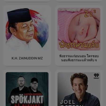
ฟังธรรมะก่อนนอน ใครชอบ
K.H. ZAINUDDIN MZ
นอนฟังธรรมะแล้วหลับ จ