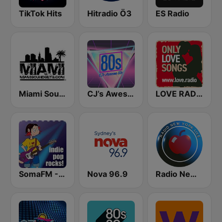
TikTok Hits
Hitradio Ö3
ES Radio
Miami SoundSets
CJ’s Awesome 80s
LOVE RADIO www.LOVE.radio
SomaFM - Indie Pop Rocks!
Nova 96.9
Radio New York Live