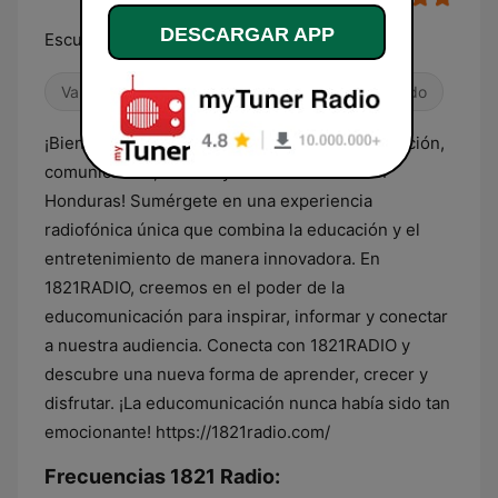
DESCARGAR APP
Escucha . Descubre . Inspírate
Variado
Radio hablada
Músicas del mundo
¡Bienvenidos a 1821RADIO, tu fuente de educación,
comunicación, música y entretenimiento en
Honduras! Sumérgete en una experiencia
radiofónica única que combina la educación y el
entretenimiento de manera innovadora. En
1821RADIO, creemos en el poder de la
educomunicación para inspirar, informar y conectar
a nuestra audiencia. Conecta con 1821RADIO y
descubre una nueva forma de aprender, crecer y
disfrutar. ¡La educomunicación nunca había sido tan
emocionante! https://1821radio.com/
Frecuencias 1821 Radio: