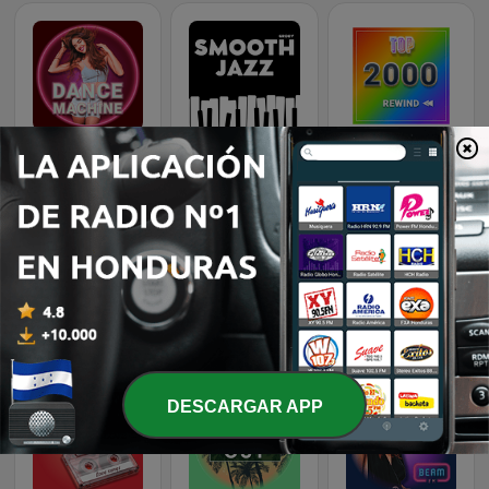
Dance Machine
Smooth Jazz - Groov
Rewind 2000's
K-Pop Vibes
Top 90's
Recuerda
DESCARGAR APP