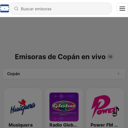
Emisoras de Copán en vivo
16
Copán
Musiquera
Radio Globo Honduras
Power FM Honduras