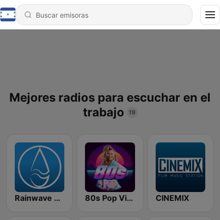
Mejores radios para escuchar en el
trabajo
19
Rainwave Game Music
80s Pop Vibes
CINEMIX