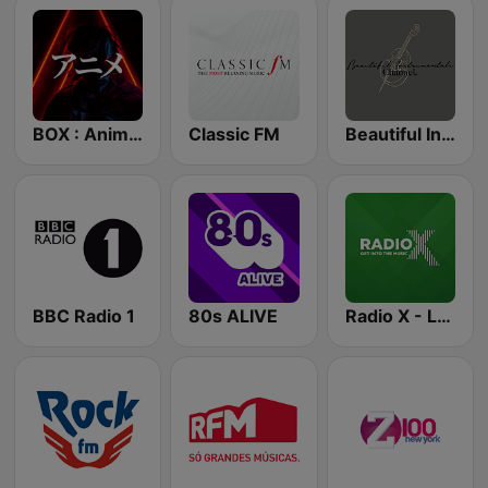
BOX : Anime Radio -アニメラジオ
Classic FM
Beautiful Instrumentals Channel
BBC Radio 1
80s ALIVE
Radio X - London