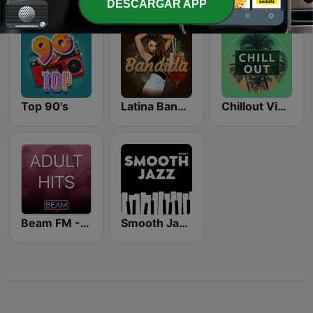
DESCARGAR APP
Top 90's
Latina Bandida!
Chillout Vibes
Beam FM - Adult Hits
Smooth Jazz - Groov