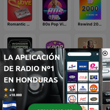
Romantic Vibes
80s Pop Vibes
Rewind 2000's
Wonder 80's
K-Pop Vibes
Recuerda
TikTok Hits
LoFi Vibes
Classic Rock Station