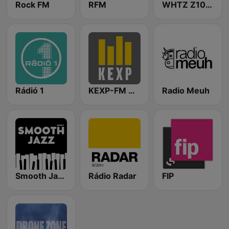
Rock FM
RFM
WHTZ Z100 New York
Rádió 1
KEXP-FM 90.3
Radio Meuh
Smooth Jazz - Groov
Rádio Radar
FIP