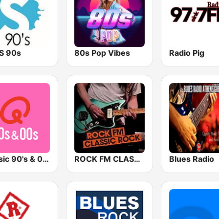
TS 90s
80s Pop Vibes
Radio Pig
Qmusic 90's & 00's
ROCK FM CLASSIC ROCK
Blues Radio