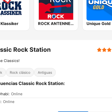
 Klassiker
ROCK ANTENNE Blues Rock
Unique Gold
ssic Rock Station
he Classics!
ck
Rock clásico
Antiguas
uencias Classic Rock Station:
habi:
Online
:
Online