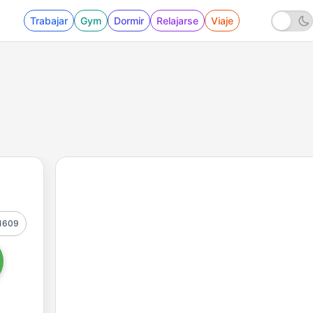
Trabajar
Gym
Dormir
Relajarse
Viaje
1609