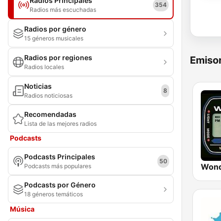
Radios Principales
354
Radios más escuchadas
Radios por género
15 géneros musicales
Radios por regiones
Emisor
Radios locales
Noticias
8
Radios noticiosas
Recomendadas
Lista de las mejores radios
Podcasts
Podcasts Principales
50
Wond
Podcasts más populares
Podcasts por Género
18 géneros temáticos
Música