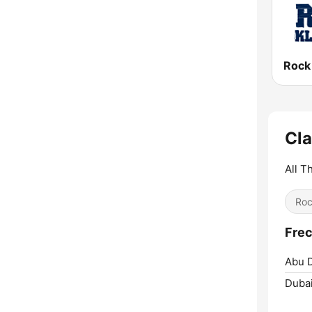
Rock
Cla
All T
Ro
Frec
Abu D
Dubai