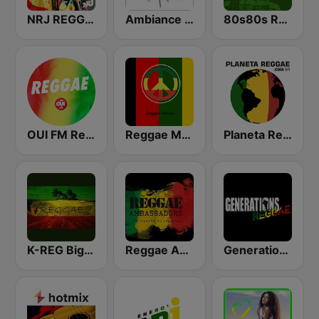
NRJ REGGAE
Ambiance Reggae
80s80s Reggae
OUI FM Reggae
Reggae Mania
Planeta Reggae
K-REG Big Reggae Mix
Reggae Ambassadors Radio
Generations Reggae