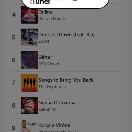
Online
4
Giullian Monte
Dusk Till Dawn (feat. Sia)
5
ZAYN
Glitter
6
070 Shake
Songs to Bring You Back
7
The Hepburns
Nossa Conversa
8
Kell smith
Força e Vitória
9
Padre Marcelo Rossi