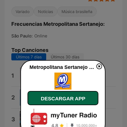
Variado
Noticias
Música brasileña
Frecuencias Metropolitana Sertanejo:
São Paulo:
Online
Top Canciones
Últimos 7 días
Últimos 30 días
Metropolitana Sertanejo en vivo
Developing Story 1
1
Elliot Bernstein
New Rules
2
DESCARGAR APP
Dua Lipa
Girls Like You (feat. Cardi B)
3
Maroon 5