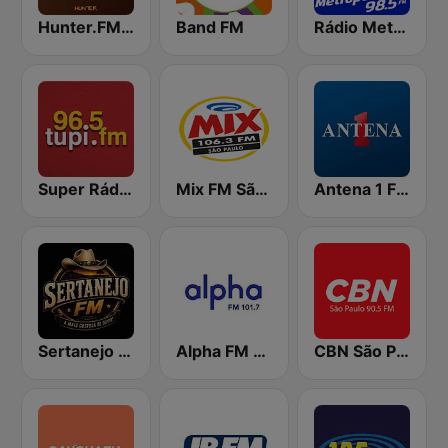
Hunter.FM - Sertanejo
Band FM
Rádio Metropolitana 98.5 FM
Super Rádio Tupi
Mix FM São Paulo
Antena 1 FM
Sertanejo FM
Alpha FM 101.7
CBN São Paulo