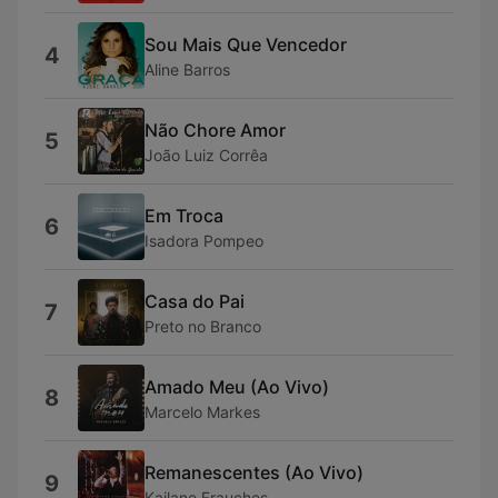
Sou Mais Que Vencedor
4
Aline Barros
Não Chore Amor
5
João Luiz Corrêa
Em Troca
6
Isadora Pompeo
Casa do Pai
7
Preto no Branco
Amado Meu (Ao Vivo)
8
Marcelo Markes
Remanescentes (Ao Vivo)
9
Kailane Frauches