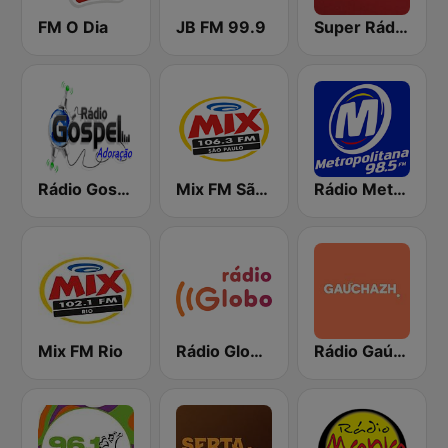
FM O Dia
JB FM 99.9
Super Rádio Tupi
Rádio Gospel Adoração
Mix FM São Paulo
Rádio Metropolitana 98.5 FM
Mix FM Rio
Rádio Globo RJ
Rádio Gaúcha ZH