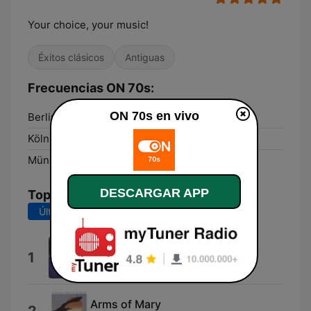
Your choice, your music!
Éxitos clásicos
Antiguas
Frecuencias ON 70s:
ON 70s en vivo
Berlin:
Online
Köln:
Online
München:
Online
DESCARGAR APP
Top Canciones
Últimos 7 días
Últimos 30 días
Fantasy
1
Earth, Wind & Fire
Arms of Mary