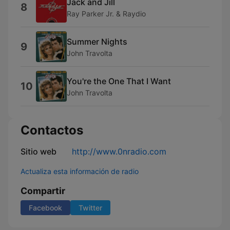
Jack and Jill
8
Ray Parker Jr. & Raydio
Summer Nights
9
John Travolta
You're the One That I Want
10
John Travolta
Contactos
Sitio web
http://www.0nradio.com
Actualiza esta información de radio
Compartir
Facebook
Twitter