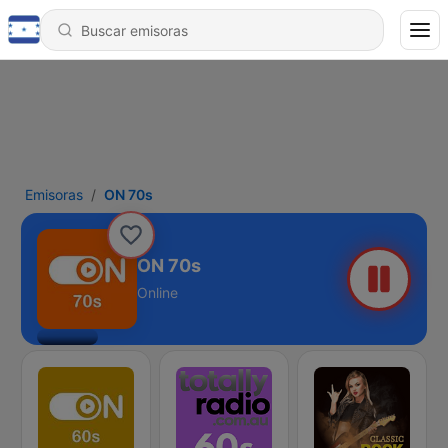
Emisoras
ON 70s
ON 70s
Online