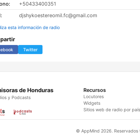
fono:
+50433400351
:
djshykoestereomil.fc@gmail.com
liza esta información de radio
artir
cebook
Twitter
isoras de Honduras
Recursos
Locutores
ios y Podcasts
Widgets
Sitios web de radio por paí
© AppMind 2026. Reservados t