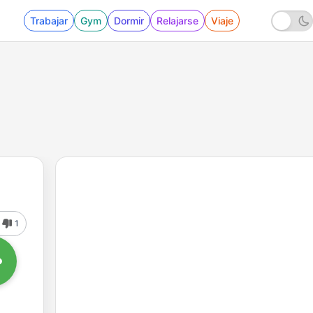
Trabajar
Gym
Dormir
Relajarse
Viaje
1