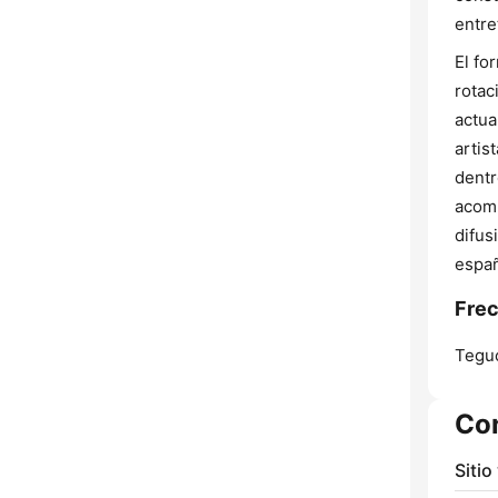
entre
El fo
rotac
actua
artis
dentr
acomp
difus
españ
Fre
Teguc
Co
Sitio