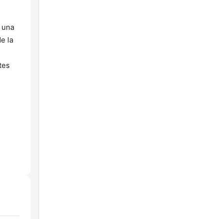
 una
e la
tes