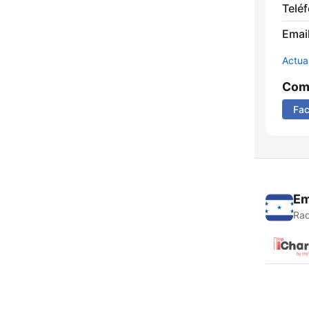
Telé
Email
Actua
Comp
Fa
Em
Rad