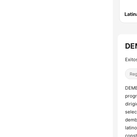
Latin
DE
Exito
Reg
DEMBO
progr
dirig
selec
dembo
latin
const