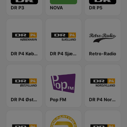
DR P3
NOVA
DR P5
DR P4 København
DR P4 Sjælland
Retro-Radio
DR P4 Østjyllands
Pop FM
DR P4 Nordjylland