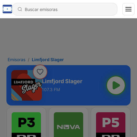
Emisoras
Limfjord Slager
Limfjord Slager
107.3 FM