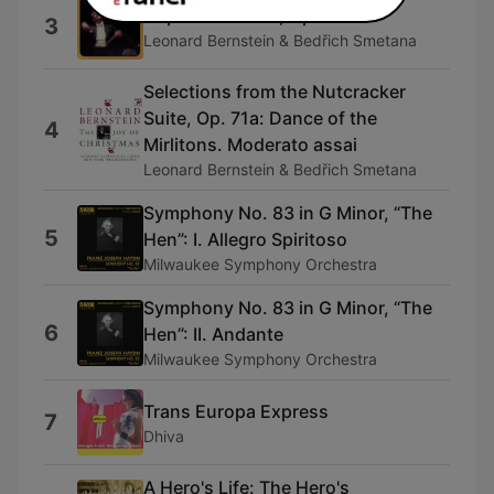
Capriccio Italien, Op. 45
3
Leonard Bernstein & Bedřich Smetana
Selections from the Nutcracker
Suite, Op. 71a: Dance of the
4
Mirlitons. Moderato assai
Leonard Bernstein & Bedřich Smetana
Symphony No. 83 in G Minor, “The
5
Hen”: I. Allegro Spiritoso
Milwaukee Symphony Orchestra
Symphony No. 83 in G Minor, “The
6
Hen”: II. Andante
Milwaukee Symphony Orchestra
Trans Europa Express
7
Dhiva
A Hero's Life: The Hero's