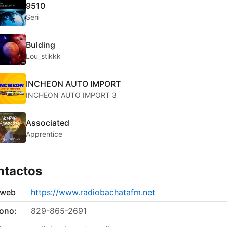
9510
Seri
Bulding
Lou_stikkk
INCHEON AUTO IMPORT
INCHEON AUTO IMPORT 3
Associated
Apprentice
ntactos
 web
https://www.radiobachatafm.net
fono:
829-865-2691