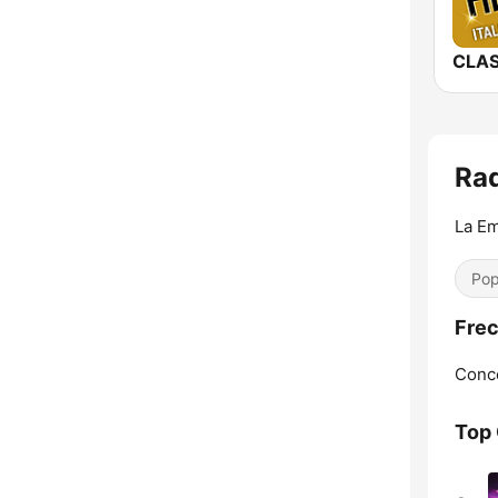
Rad
La Em
Pop
Frec
Conce
Top