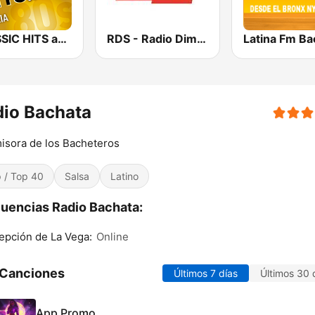
CLASSIC HITS anni 70 80 90
RDS - Radio Dimensione Suono
Latina Fm Ba
io Bachata
isora de los Bacheteros
 / Top 40
Salsa
Latino
uencias Radio Bachata:
pción de La Vega:
Online
 Canciones
Últimos 7 días
Últimos 30 
App Promo