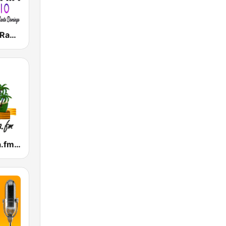
Top Bachata Radio
Tropicalisima.fm - Bachata