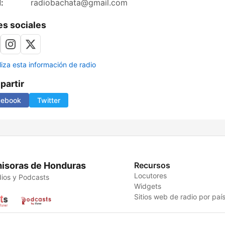
:
radiobachata@gmail.com
s sociales
liza esta información de radio
artir
cebook
Twitter
isoras de Honduras
Recursos
Locutores
ios y Podcasts
Widgets
Sitios web de radio por paí