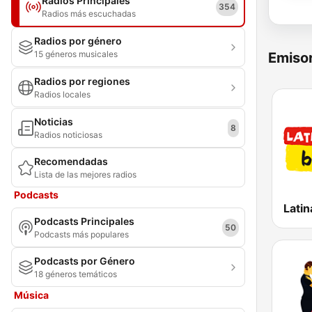
Radios Principales
354
Radios más escuchadas
Radios por género
15 géneros musicales
Emisor
Radios por regiones
Radios locales
Noticias
8
Radios noticiosas
Recomendadas
Lista de las mejores radios
Podcasts
Latin
Podcasts Principales
50
Podcasts más populares
Podcasts por Género
18 géneros temáticos
Música