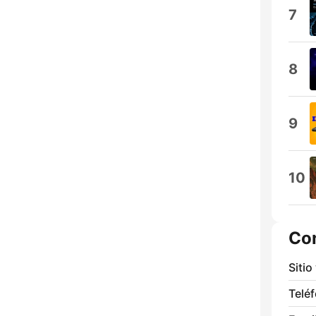
7
8
9
10
Co
Sitio
Telé