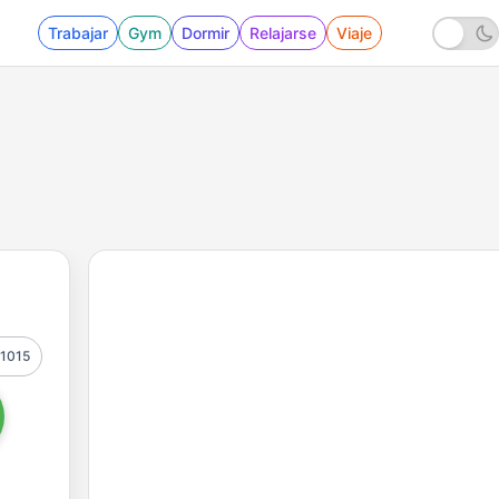
Trabajar
Gym
Dormir
Relajarse
Viaje
1015