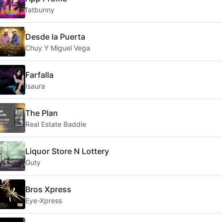
fatbunny
Desde la Puerta
Chuy Y Miguel Vega
Farfalla
Isaura
The Plan
Real Estate Baddie
Liquor Store N Lottery
Guty
Bros Xpress
Eye-Xpress