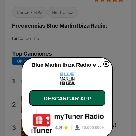
Dance / EDM
Electrónica
Frecuencias Blue Marlin Ibiza Radio:
Ibiza:
Online
Top Canciones
Últimos 7 días
Últimos 30 días
Blue Marlin Ibiza Radio en vivo
The Optimistic Voyeur
1
YSE Saint Laur'Ant
DESCARGAR APP
Diamond Walk
2
Pvre Surprise
Fantasy (feat. Sarah Jane Morris)
3
Atjazz