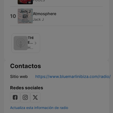
Atmosphere
10
Jack J
THEdIVE
Edition
on
Hosted By P.M. FM
Radio
SONICA
Ibiza
Contactos
-
Podcast
Sitio web
https://www.bluemarlinibiza.com/radio/
Redes sociales
Actualiza esta información de radio