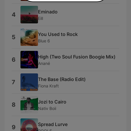
Eminado
4
Eill
You Used to Rock
5
Blue 6
High (Two Soul Fusion Boogie Mix)
6
Anané
The Base (Radio Edit)
7
Fiona Kraft
Jozi to Cairo
8
Nativ Boii
Spread Lurve
9
POOLS