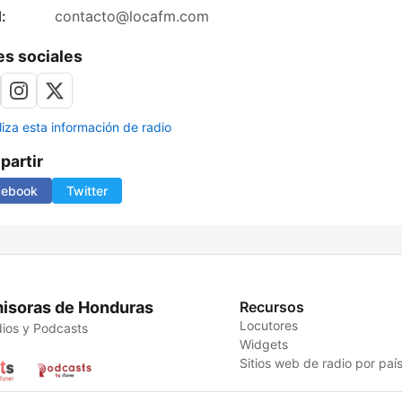
:
contacto@locafm.com
s sociales
liza esta información de radio
artir
cebook
Twitter
isoras de Honduras
Recursos
Locutores
ios y Podcasts
Widgets
Sitios web de radio por paí