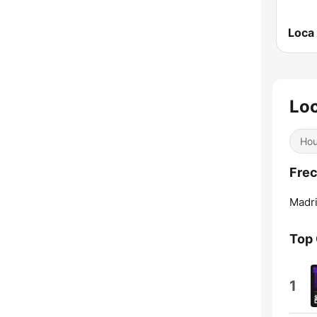
Loca
Lo
Ho
Frec
Madri
Top
1