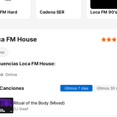
 FM Hard
Cadena SER
Loca FM 90'
ca FM House
use
uencias Loca FM House:
d:
Online
 Canciones
Últimos 7 días
Últimos 30 
Ritual of the Body (Mixed)
DJ Steef