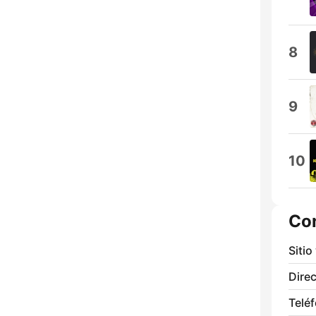
8
9
10
Co
Sitio
Direc
Telé