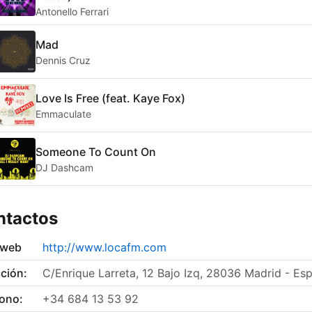
Antonello Ferrari
Mad
Dennis Cruz
Love Is Free (feat. Kaye Fox)
Emmaculate
Someone To Count On
DJ Dashcam
ntactos
 web
http://www.locafm.com
ción:
C/Enrique Larreta, 12 Bajo Izq, 28036 Madrid - Es
fono:
+34 684 13 53 92