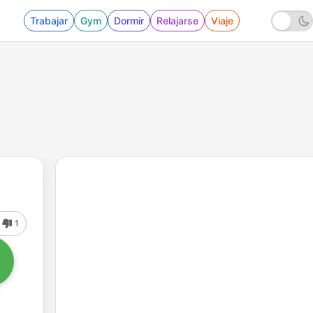
Trabajar
Gym
Dormir
Relajarse
Viaje
1