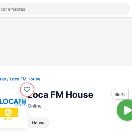
ras
Loca FM House
Loca FM House
33
Online
House