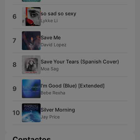
so sad so sexy
6
Lykke Li
Save Me
7
David Lopez
Save Your Tears (Spanish Cover)
8
Moa Sag
I'm Good (Blue) [Extended]
9
Bebe Rexha
Silver Morning
10
Jay Price
Contactos