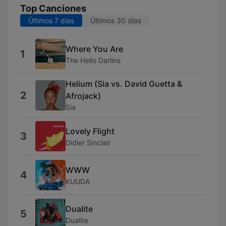
Top Canciones
Últimos 7 días
Últimos 30 días
Where You Are
1
The Hello Darlins
Helium (Sia vs. David Guetta &
2
Afrojack)
Sia
Lovely Flight
3
Didier Sinclair
WWW
4
KUUDA
Dualite
5
Dualite