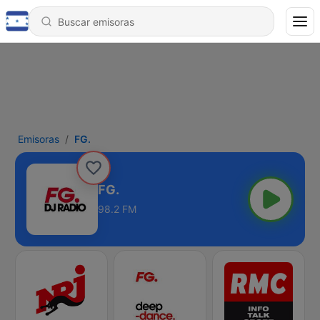
Emisoras
FG.
FG.
98.2 FM