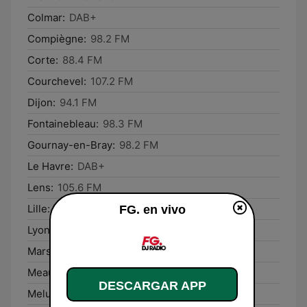
Colmar:
DAB+
Compiègne:
98.2 FM
Corte:
88.4 FM
Courchevel:
107.2 FM
Dijon:
94.1 FM
Fontainebleau:
98.3 FM
Gournay-en-Bray:
98.2 FM
Le Havre:
DAB+
Lens:
105.6 FM
Lille:
DAB+
FG. en vivo
Lyon:
DAB+
Marseille:
100.5 FM
Meaux:
98.4 FM
DESCARGAR APP
Melun:
94.9 FM