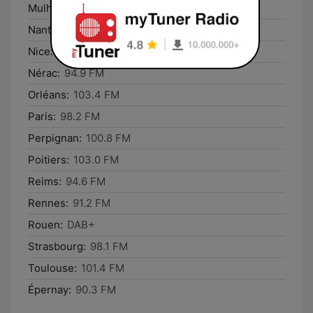
Mulhouse:
DAB+
Nantes:
DAB+
Nice:
DAB+
Nérac:
94.9 FM
Orléans:
103.4 FM
Paris:
98.2 FM
Perpignan:
100.8 FM
Poitiers:
103.0 FM
Reims:
94.6 FM
Rennes:
91.2 FM
Rouen:
DAB+
Strasbourg:
98.1 FM
Toulouse:
101.4 FM
Épernay:
90.3 FM