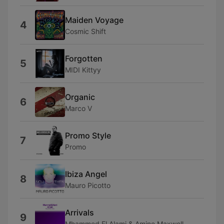
Maiden Voyage
4
Cosmic Shift
Forgotten
5
MIDI Kittyy
Organic
6
Marco V
Promo Style
7
Promo
Ibiza Angel
8
Mauro Picotto
Arrivals
9
Mhammed El Alami & Amine Maxwell