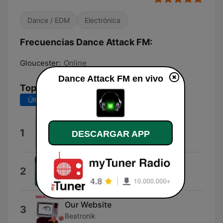
Dance / EDM
Electrónica
Frecuencias Dance Attack FM:
Gloucester:
Online
Dance Attack FM en vivo
Top Canciones
Últimos 7 días
Últimos 30 días
Wayfarer
1
DESCARGAR APP
Audien
Dreamer (Radio Edit)
2
Suncatcher
Our Website
3
Beatronik