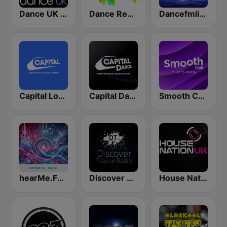
Dance UK Radio
Dance Revolution
Dancefmlive Trance
Capital London
Capital Dance
Smooth Chill
hearMe.FM Trance
Discover Trance Radio
House Nation UK