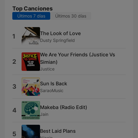
Top Canciones
Últimos 7 días
Últimos 30 días
The Look of Love
1
Dusty Springfield
We Are Your Friends (Justice Vs
2
Simian)
Justice
Sun Is Back
3
SaraoMusic
Makeba (Radio Edit)
4
Jain
Best Laid Plans
5
Niacin