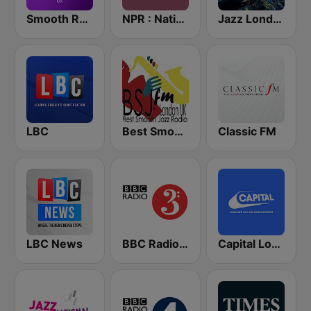
Smooth Radio UK
NPR : National Public Radio
Jazz London Radio
LBC
Best Smooth Jazz
Classic FM
LBC News
BBC Radio 3
Capital London