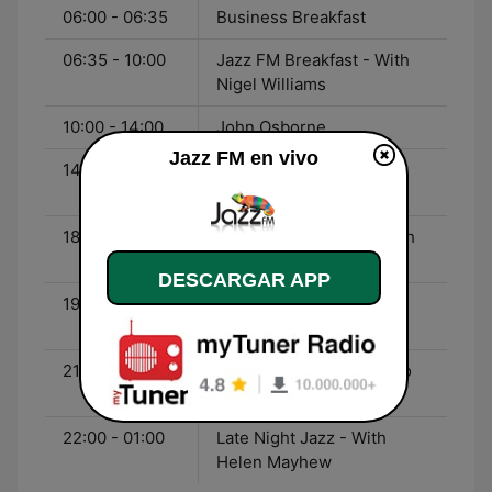
06:00 - 06:35
Business Breakfast
06:35 - 10:00
Jazz FM Breakfast - With
Nigel Williams
10:00 - 14:00
John Osborne
Jazz FM en vivo
14:00 - 18:00
Jamie Crick Afternoon
Drive - With Jamie Crick
18:00 - 19:00
Jazz FM's Greatest - With
Mark Walker
DESCARGAR APP
19:00 - 21:00
Dinner Jazz - With Mark
Walker
21:00 - 22:00
The Ronnie Scott's Radio
Show - With Ian Shaw
22:00 - 01:00
Late Night Jazz - With
Helen Mayhew