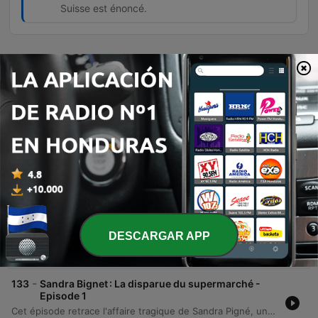
Suisse est énoncé.
Episodios
-
136
Michel Peiry, pervers et psychopathe - Episode 2
Cet épisode explore le profil terrifiant de Michel Péry, un tueur en série dont les aveux ont bouleversé la justice suisse à la fin des années 1980. L'enquête retrace le parcours d'un homme capable de revendiquer une dizaine de crimes, oscillant entre meurtres rituels, viols et allégations de cannibalisme, tout en laissant planer le doute sur la véracité de certains de ses actes les plus extrêmes. À travers l'analyse psychiatrique de sa personnalité psychopathe, le récit examine les racines de sa violence, notamment ses traumatismes d'enfance. Le document détaille également le déroulement de son procès en 1989 et sa condamnation à la réclusion criminelle à perpétuité, soulignant l'impossibilité de toute réhabilitation pour ce profil de prédateur.
05 ago. 2026
-
135
Michel Peiry, pervers et psychopathe - Episode 1
Cet épisode retrace l'enquête glaçante autour de Michel Péry, surnommé le sadique de Romand, un tueur en série suisse dont la dangerosité a marqué l'histoire criminelle du pays. À travers les témoignages de survivants et les révélations de ses proches, le récit détaille comment une description précise faite par une victime a permis de remonter jusqu'à cet homme apparemment ordinaire, capable d'actes de barbarie extrêmes. L'enquête explore la découverte de preuves accablantes dans ses véhicules, notamment l'absence de poignée sur une portière et la présence d'un marteau. Au fil des aveux spontanés du criminel, les policiers découvrent une série de crimes atroces, incluant des viols et des meurtres de jeunes adolescents, transformant une simple arrestation pour agression en la découverte d'un prédateur méthodique.
05 ago. 2026
-
134
Sandra Bignet : La disparue du supermarché -
Episode 2
DESCARGAR APP
Cet épisode retrace l'enquête criminelle autour du meurtre de Sandra Bigné, une jeune femme retrouvée morte après avoir disparu. L'analyse détaille les étapes clés de l'investigation, depuis l'autopsie révélant une mort par strangulation jusqu'à la découverte de mensonges orchestrés par un employé d'un magasin Franprix à Quincy. Le récit explore les confrontations entre les preuves ADN, les incohérences des témoignages et les versions contradictoires impliquant un prétendu meurtrier roumain face à la réalité d'une implication familiale.
03 ago. 2026
-
133
Sandra Bignet : La disparue du supermarché -
Episode 1
Cet épisode retrace l'affaire tragique de Sandra Pigné, une étudiante de 23 ans disparue en mai 2019 dans l'Essonne. Alors qu'elle effectuait sa tournée de prospection pour une entreprise de glaces, la jeune femme n'est jamais rentrée chez elle, déclenchant une enquête menée avec acharnement par sa mère et sa sœur face à l'inertie initiale des autorités. L'enquête personnelle de sa famille les mène de magasin en magasin, jusqu'à la découverte macabre du corps de la victime dans le coffre d'une Peugeot 206 abandonnée dans une zone industrielle. Le récit explore les indices troublants laissés sur la scène de crime, notamment la présence d'un élément biologique suspect et l'implication possible d'un individu étranger.