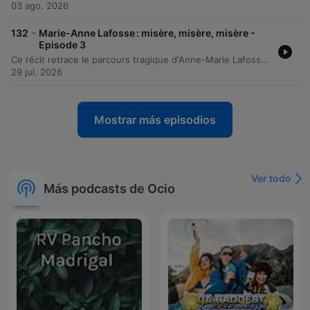
03 ago. 2026
-
132
Marie-Anne Lafosse : misère, misère, misère -
Episode 3
Ce récit retrace le parcours tragique d'Anne-Marie Lafosse, une femme dont l'enfance marquée par la froideur parentale et une vie d'instabilité ont mené à un drame familial atroce. Entre précarité sociale, tensions conjugales avec son mari André et dérive psychologique de ses enfants, l'enquête explore les mécanismes de la violence au sein d'un foyer en décomposition. Le podcast détaille le procès devant la cour d'assises du Lot, mettant en lumière les témoignages bouleversants des survivants et les conclusions des experts psychiatres. Entre la question de la responsabilité pénale et l'absence de pathologie mentale avérée, l'épisode analyse le verdict final et le destin brisé de cette famille.
29 jul. 2026
Mostrar más episodios
Ver todo
Más podcasts de Ocio