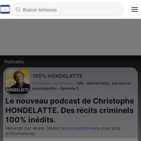
Podcasts
100% HONDELATTE
Christophe Hondelatte
|
136 - Michel Peiry, pervers et
psychopathe - Episode 2
Le nouveau podcast de Christophe
HONDELATTE. Des récits criminels
100% inédits.
Hébergé par Acast. Visitez
acast.com/privacy
pour plus
d'informations.