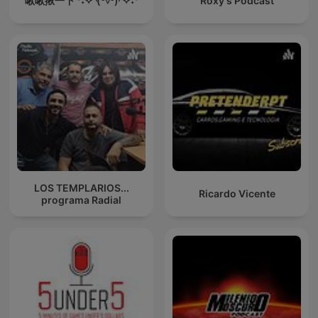
啾啾揪一下 °˖✧◝(⁰▿⁰)◜✧˖°
Roxy's Podcast
LOS TEMPLARIOS...
Ricardo Vicente
programa Radial