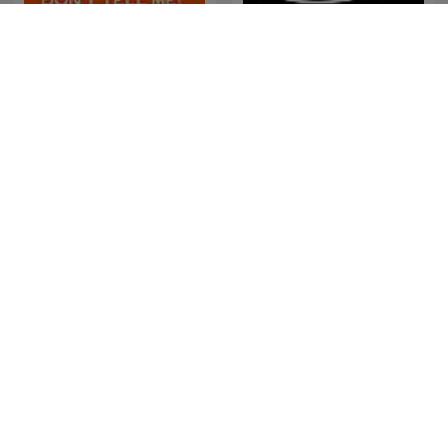
Wait Wait... Don't Tell Me!
WILD FM ILIGAN 103.1
Fast Ones
Trasnoche Paranormal