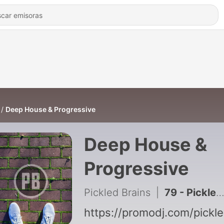
Deep House & Progressive
Deep House &
Progressive
Pickled Brains
|
79 - Pickled Brains - Classic (Big Room And Electro House Remixe)
https://promodj.com/pickle