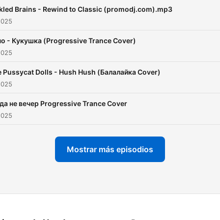
kled Brains - Rewind to Classic (promodj.com).mp3
2025
о - Кукушка (Progressive Trance Cover)
2025
 Pussycat Dolls - Hush Hush (Балалайка Cover)
2025
да не вечер Progressive Trance Cover
2025
Mostrar más episodios