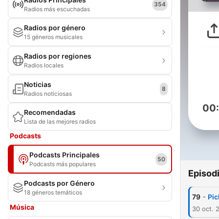
354
Radios más escuchadas
Radios por género
15 géneros musicales
Radios por regiones
Radios locales
Noticias
8
Radios noticiosas
00
Recomendadas
Lista de las mejores radios
Podcasts
Podcasts Principales
50
Podcasts más populares
Episod
Podcasts por Género
18 géneros temáticos
-
79
Pic
Música
30 oct. 