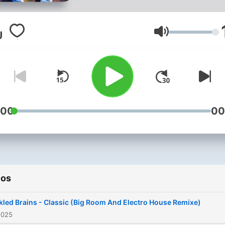
Volumen
:00
00
ios
kled Brains - Classic (Big Room And Electro House Remixe)
2025