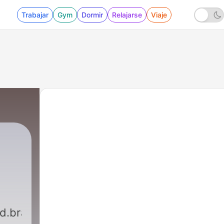
Trabajar
Gym
Dormir
Relajarse
Viaje
d.brain