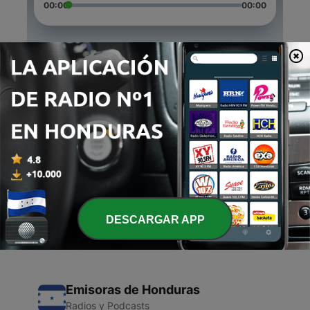
00:00
00:00
Episodios
-
3
Teoria de dependência
24 oct. 2020
-
2
Amigo
24 ago. 2020
-
1
Amigo (Trailer)
30 jul. 2020
DESCARGAR APP
Emisoras de Honduras
Radios y Podcasts