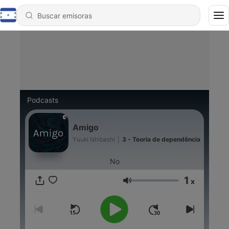
Podcasts
Amigo
Yuuki Ishibashi
|
3 - Teoria de dependência
No
1
x
Volumen