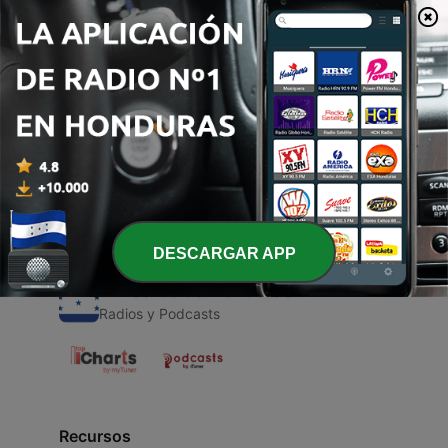
00:00
00:00
Episodios
-
1
Audio Inglés
06 dic. 2020
DESCARGAR APP
Emisoras de Honduras
Radios y Podcasts
Recursos