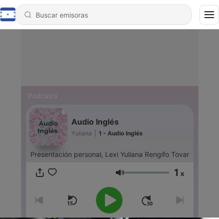
Podcasts
Audio Inglés
Yuliana
|
1 - Audio Inglés
Presentación personal, Lexi Yuliana Rengifo Tovar
1
x
Volumen