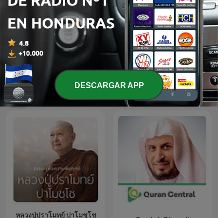
Dr. Armando Alducin
Dr. Antonio Bolainez
Podcast
DESCARGAR APP
Más podcasts internacionales de Religión
y espiritualidad
หลวงปู่ปราโมทย์ ปาโมชฺโช