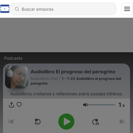
Podcasts
Audiolibro El progreso del peregrino
Audiolibros Crist
|
1 - 1-22 Audiolibro el progreso del
peregrino
Audiolibros cristianos y reflexiones sobre pasajes bíblicos.
1
x
Volumen