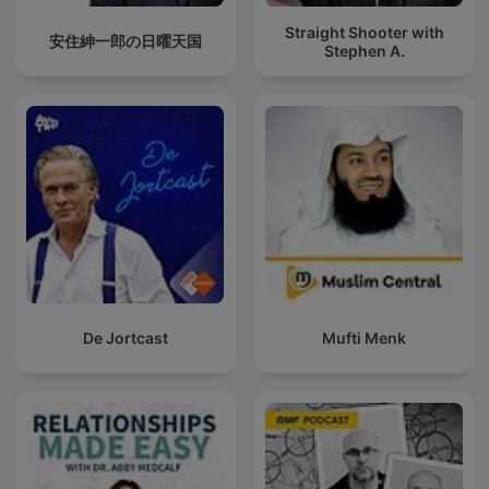
Straight Shooter with
安住紳一郎の日曜天国
Stephen A.
De Jortcast
Mufti Menk