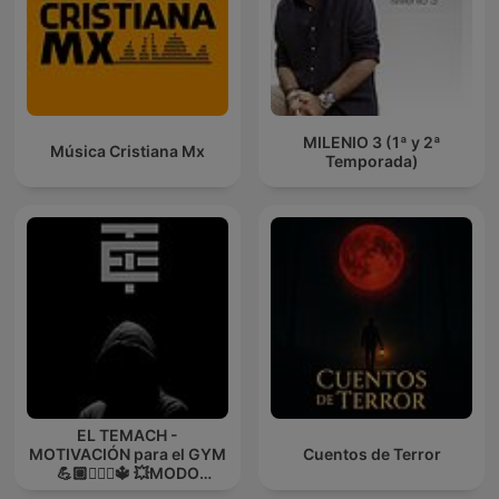
MILENIO 3 (1ª y 2ª
Música Cristiana Mx
Temporada)
EL TEMACH -
MOTIVACIÓN para el GYM
Cuentos de Terror
💪🏼🏋🏻‍♀🔱 💥MODO
GUERRA💥