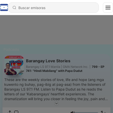
Podcasts
Barangay Love Stories
Barangay LS 97.1 Manila | GMA Network Inc.
|
799 - EP
741: "Hindi Mabilang" with Papa Dudut
These are the weekly stories of love, life and hope (ang mga
kuwento ng buhay, pag-ibig at pag-asa) from the listeners of
Barangay LS 97.1 FM. Listen to Papa Dudut as he reads the
letters of our 'Kabarangays' heartfelt experiences. The
dramatization will bring you closer in feeling the joy, pain and
everything in between of love & life. Siguradong relate-much
ka dito. Thank you for making this podcast NUMBER 1 in the
1