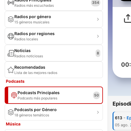
354
Radios más escuchadas
Radios por género
15 géneros musicales
Radios por regiones
Radios locales
Noticias
8
Radios noticiosas
00
Recomendadas
Lista de las mejores radios
Podcasts
Podcasts Principales
50
Podcasts más populares
Episod
Podcasts por Género
18 géneros temáticos
-
613
Ep
Música
05 ago.