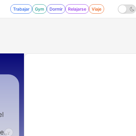
Trabajar
Gym
Dormir
Relajarse
Viaje
el
 en