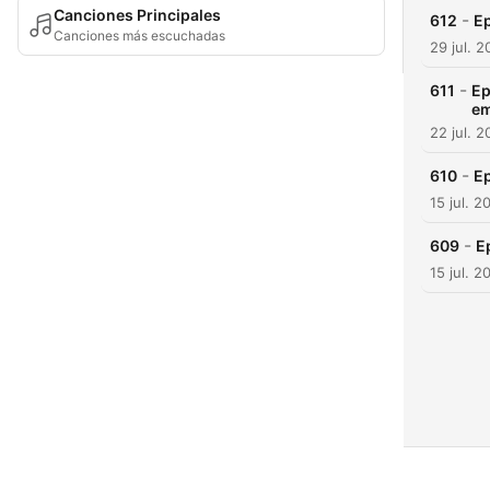
Canciones Principales
-
612
Ep
Canciones más escuchadas
29 jul. 
-
611
Ep
em
22 jul. 
-
610
Ep
15 jul. 2
-
609
E
15 jul. 2