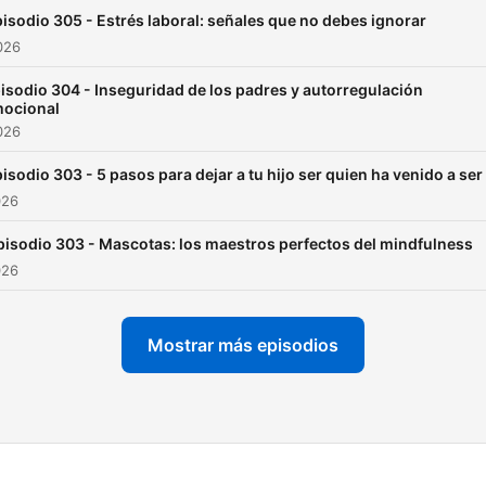
padres, disfruta de cuento
isodio 305 - Estrés laboral: señales que no debes ignorar
terapéuticos que sanan el
2026
alma, participa en
isodio 304 - Inseguridad de los padres y autorregulación
meditaciones guiadas que
ocional
promueven el bienestar
2026
integral, y aprende sobre
isodio 303 - 5 pasos para dejar a tu hijo ser quien ha venido a ser
técnicas de Psicoterapia q
026
pueden transformar tu vida
pisodio 303 - Mascotas: los maestros perfectos del mindfulness
Aquí, cada episodio está
026
diseñado para ofrecerte
herramientas valiosas y
Mostrar más episodios
perspectivas enriquecedor
Para cualquier consulta o p
compartir tus comentarios,
dudes en escribirnos a:
centrohopepodcasts@gmai