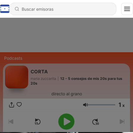
Podcasts
CORTA
maria zuccarita
|
12 - 5 consejos de mis 20s para tus
20s
directo al grano
1
x
Volumen