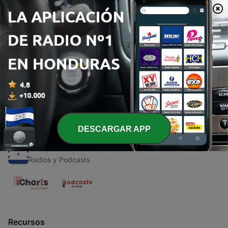
00:00
00:00
Episodios
-
12
5 consejos de mis 20s para tus 20s
13 abr. 2023
DESCARGAR APP
Emisoras de Honduras
Radios y Podcasts
Recursos