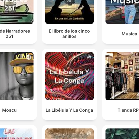
 de Narradores
El libro de los cinco
Musica
251
anillos
Moscu
La Libélula Y La Conga
Tienda R