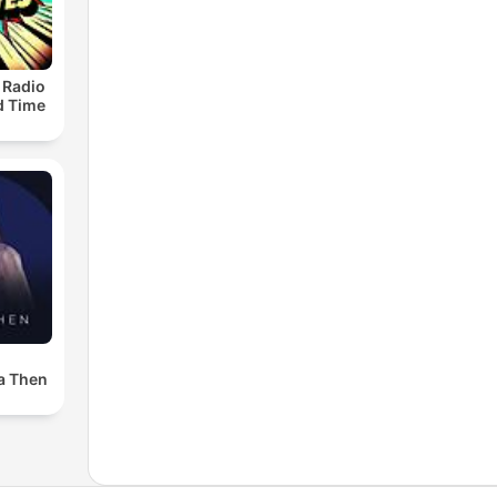
 Radio
ld Time
a Then