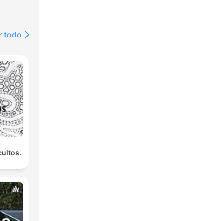
r todo
ultos.