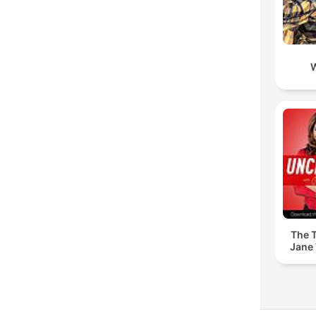
The T
Jane 