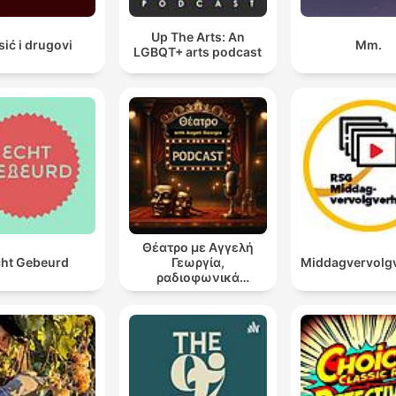
Up The Arts: An
sić i drugovi
Mm.
LGBQT+ arts podcast
Θέατρο με Αγγελή
ht Gebeurd
Γεωργία,
Middagvervolg
ραδιοφωνικά
θεατρικά έργα