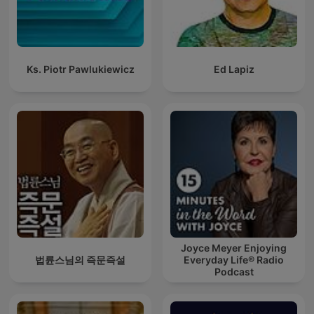
Ks. Piotr Pawlukiewicz
Ed Lapiz
Joyce Meyer Enjoying
법륜스님의 즉문즉설
Everyday Life® Radio
Podcast