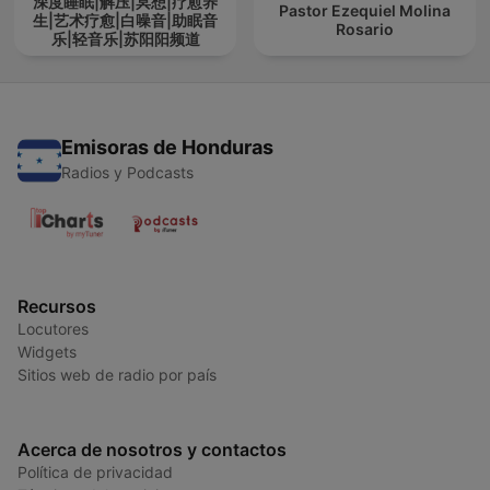
深度睡眠|解压|冥想|疗愈养
Pastor Ezequiel Molina
生|艺术疗愈|白噪音|助眠音
Rosario
乐|轻音乐|苏阳阳频道
Emisoras de Honduras
Radios y Podcasts
Recursos
Locutores
Widgets
Sitios web de radio por país
Acerca de nosotros y contactos
Política de privacidad