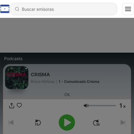
Podcasts
CRISMA
Bruna Melissa
|
1 - Comunicado Crisma
Ok
1
x
Volumen