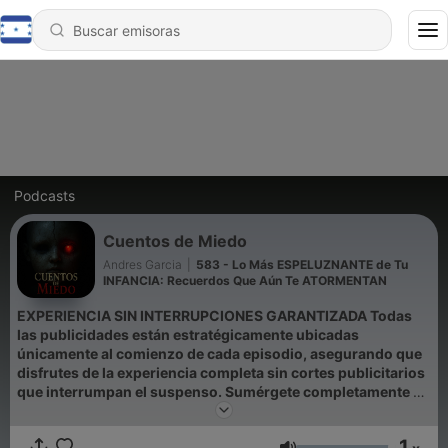
Podcasts
Cuentos de Miedo
Andres Garcia
|
583 - Lo Más ESPELUZNANTE de Tu
INFANCIA: Recuerdos Que Aún Te ATORMENTAN
EXPERIENCIA SIN INTERRUPCIONES GARANTIZADA Todas
las publicidades están estratégicamente ubicadas
únicamente al comienzo de cada episodio, asegurando que
disfrutes de la experiencia completa sin cortes publicitarios
que interrumpan el suspenso. Sumérgete completamente en
nuestras historias de terror sin distracciones comerciales.
1