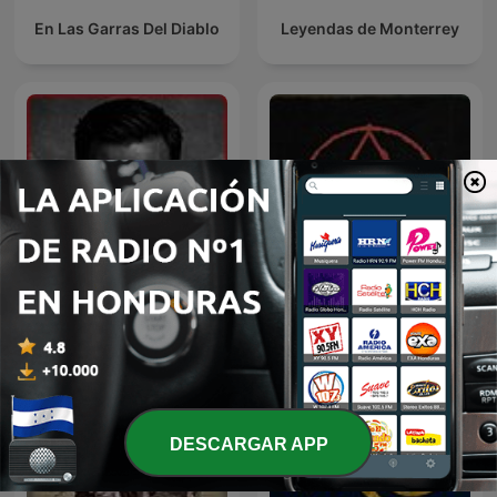
encuentros inexplicables.
En Las Garras Del Diablo
Leyendas de Monterrey
TU EXPERIENCIA ES NUESTRA PRIORIDAD En Cuentos De
Miedo, el verdadero terror requiere inmersión total.
Garantizamos experiencia sin interrupciones comerciales
durante narraciones.
Suscríbete y únete a nuestra comunidad que explora
territorios oscuros de la experiencia humana.
Inframundo Relatos De
Paranormal
Terror
DESCARGAR APP