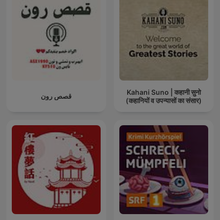
Kahani Suno | कहानी सुनो
قصص رون
(कहानियों व उपन्यासों का संसार)