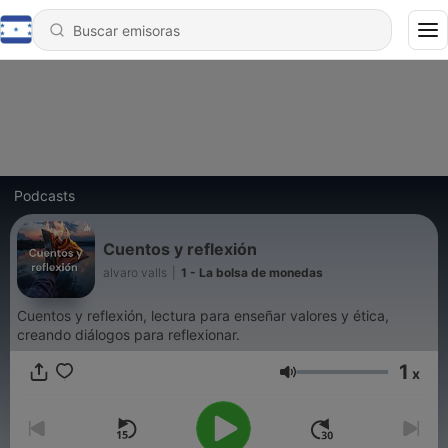
Podcasts
Cuentos y reflexión
alvaro valls
|
1 - La bolsa de monedas
Cuentos y reflexión, lectura para enseñar valores y ética,
creando diálogos para reflexionar.
1
x
Volumen