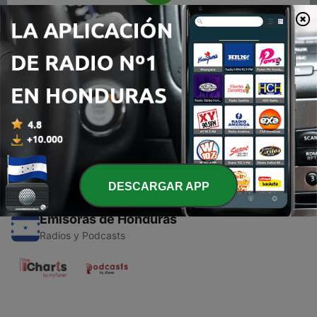
00:00
00:00
Episodios
-
1
La bolsa de monedas
15 abr. 2021
DESCARGAR APP
Emisoras de Honduras
Radios y Podcasts