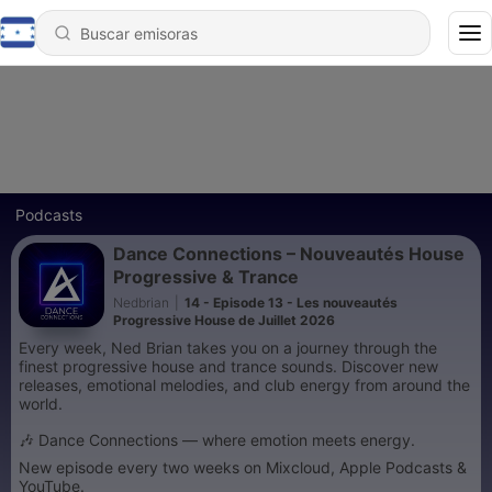
Podcasts
Dance Connections – Nouveautés House
Progressive & Trance
Nedbrian
|
14 - Episode 13 - Les nouveautés
Progressive House de Juillet 2026
Every week, Ned Brian takes you on a journey through the
finest progressive house and trance sounds. Discover new
releases, emotional melodies, and club energy from around the
world.
🎶 Dance Connections — where emotion meets energy.
New episode every two weeks on Mixcloud, Apple Podcasts &
YouTube.