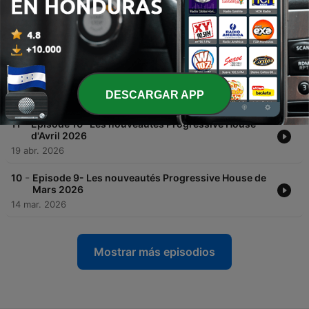
-
13
Episode 12- Guest Mix : Disque Vole
02 jul. 2026
-
12
Episode 11- Les nouveautés Progressive House de
Juin 2026
DESCARGAR APP
31 mayo 2026
-
11
Episode 10- Les nouveautés Progressive House
d'Avril 2026
19 abr. 2026
-
10
Episode 9- Les nouveautés Progressive House de
Mars 2026
14 mar. 2026
Mostrar más episodios