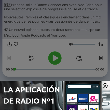
🇫🇷
Branche-toi sur Dance Connections avec Ned Brian pour
une sélection explosive de progressive house et de trance.
Nouveautés, remixes et classiques s’enchaînent dans un mix
énergique pensé pour les vrais passionnés de dance music.
🎧 Un nouvel épisode toutes les deux semaines — dispo sur
Mixcloud, Apple Podcasts et YouTube.
1
x
Volumen
00:00
00:00
Episodios
-
14
Episode 13 - Les nouveautés Progressive House
de Juillet 2026
31 jul. 2026