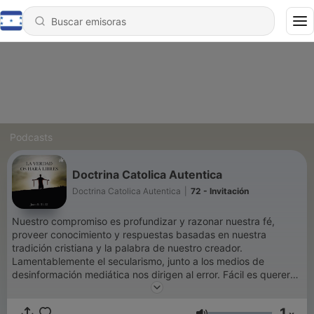
Podcasts
Doctrina Catolica Autentica
Doctrina Catolica Autentica
|
72 - Invitación
Nuestro compromiso es profundizar y razonar nuestra fé,
proveer conocimiento y respuestas basadas en nuestra
tradición cristiana y la palabra de nuestro creador.
Lamentablemente el secularismo, junto a los medios de
desinformación mediática nos dirigen al error. Fácil es querer
estar bien con el mundo y mientras tanto le damos la espalda a
Cristo Jesús. Lo que es malo lo llamamos bueno. Nosotros
1