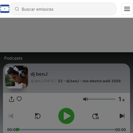
Podcasts
dj benJ
dj benJ 31470
|
22 - dj benJ - mix electro août 2026
1
x
Volumen
00:00
00:00