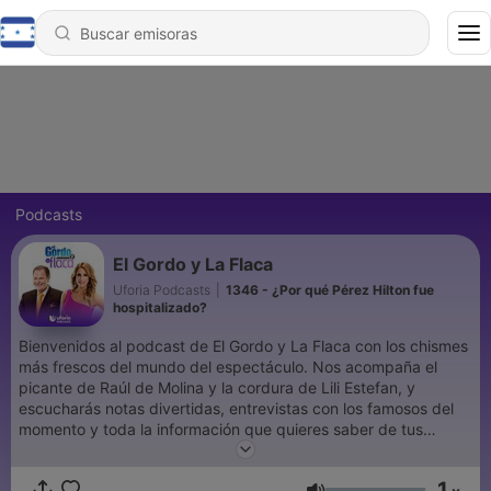
Podcasts
El Gordo y La Flaca
Uforia Podcasts
|
1346 - ¿Por qué Pérez Hilton fue
hospitalizado?
Bienvenidos al podcast de El Gordo y La Flaca con los chismes
más frescos del mundo del espectáculo. Nos acompaña el
picante de Raúl de Molina y la cordura de Lili Estefan, y
escucharás notas divertidas, entrevistas con los famosos del
momento y toda la información que quieres saber de tus
estrellas favoritas.
1