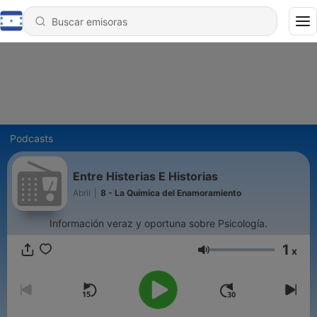
Podcasts
Entre Histerias E Historias
Abril
|
8 - La Química del Enamoramiento
Información veraz y oportuna sobre Psicología.
1
x
Volumen