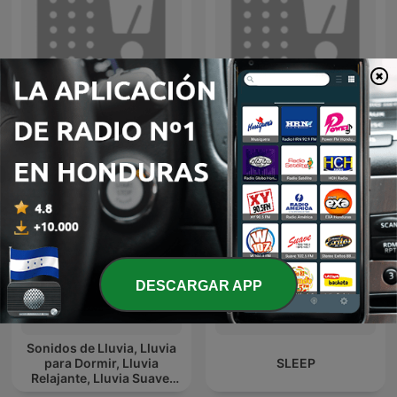
Meditación Guiada
HCH Talks
DESCARGAR APP
Sonidos de Lluvia, Lluvia
para Dormir, Lluvia
SLEEP
Relajante, Lluvia Suave,
Lluvia Para Calmar