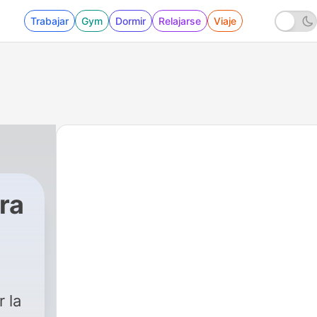
Trabajar
Gym
Dormir
Relajarse
Viaje
ra
- Levanta tu vista
 la