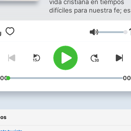
vida cristiana en tiempos
difíciles para nuestra fe; es
tiempo de llevarla a otro ni
creer en esperanza contra
Volumen
esperanza.
:00
00
ios