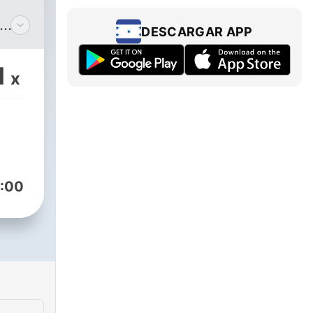
DESCARGAR APP
vel y
1
x
:00