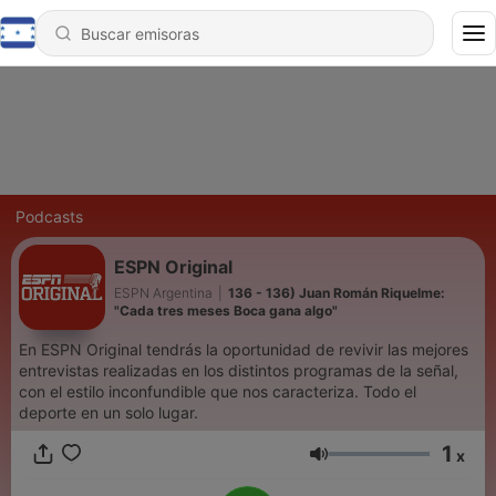
Podcasts
ESPN Original
ESPN Argentina
|
136 - 136) Juan Román Riquelme:
"Cada tres meses Boca gana algo"
En ESPN Original tendrás la oportunidad de revivir las mejores
entrevistas realizadas en los distintos programas de la señal,
con el estilo inconfundible que nos caracteriza. Todo el
deporte en un solo lugar.
1
x
Volumen