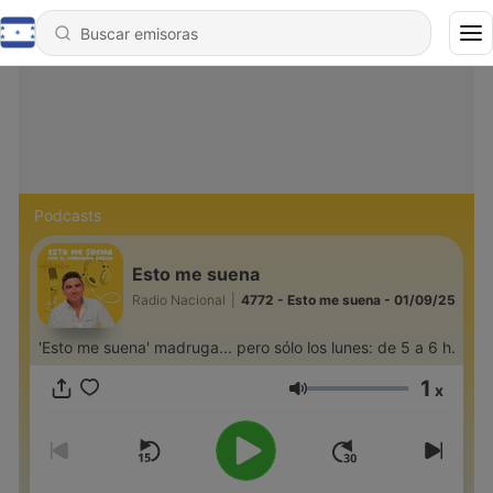
Podcasts
Esto me suena
Radio Nacional
|
4772 - Esto me suena - 01/09/25
'Esto me suena' madruga... pero sólo los lunes: de 5 a 6 h.
1
x
Volumen