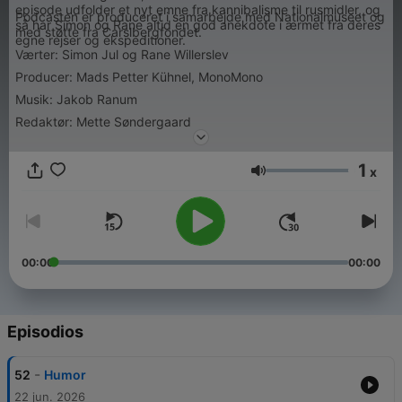
episode udfolder et nyt emne fra kannibalisme til rusmidler, og
Podcasten er produceret i samarbejde med Nationalmuseet og
så har Simon og Rane altid en god anekdote i ærmet fra deres
med støtte fra Carslbergfondet.
egne rejser og ekspeditioner.
Værter: Simon Jul og Rane Willerslev
Producer: Mads Petter Kühnel, MonoMono
Musik: Jakob Ranum
Redaktør: Mette Søndergaard
1
x
Volumen
00:00
00:00
Episodios
-
52
Humor
22 jun. 2026