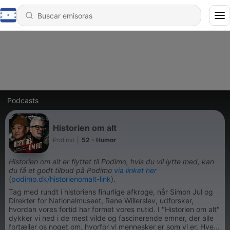
Podcasts
Historien om alt
Podimo
|
52 - Humor
Historien om alt er flyttet til Podimo, hvis du vil lytte med, kan
du få et godt tilbud på Podimo
via linket her
(
podimo.dk/historienomalt-link
).
Tag med rundt i historiens finurlige afkroge, når Simon Jul og
Direktør for Nationalmuseet, Rane Willerslev, udforsker,
hvordan vores fortid har formet vores nutid. I "Historien om alt"
dykker vi ned i de mest vilde og fascinerende emner, der alle
fortæller os noget om, hvorfor vi mennesker er som vi er. Hver