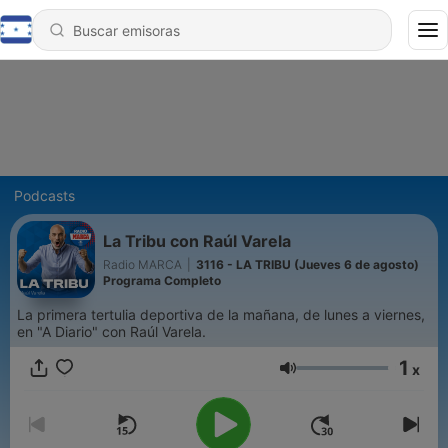
Podcasts
La Tribu con Raúl Varela
Radio MARCA
|
3116 - LA TRIBU (Jueves 6 de agosto)
Programa Completo
La primera tertulia deportiva de la mañana, de lunes a viernes,
en "A Diario" con Raúl Varela.
1
x
Volumen