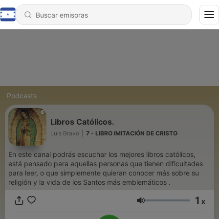
Podcasts
Libros Católicos.
Luis Bravo
|
7 - LIBRO IMITACIÓN DE CRISTO
En este canal podrás escuchar los mejores libros católicos,
está pensado para aquellas personas que tienen dificultades
para leer, o que simplemente quieran conocer más sobre su
religión y la vida de los Santos más emblemáticos .
1
x
Volumen