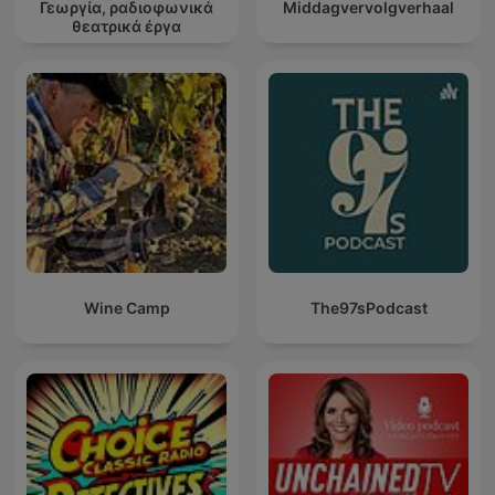
Γεωργία, ραδιοφωνικά
Middagvervolgverhaal
θεατρικά έργα
Wine Camp
The97sPodcast