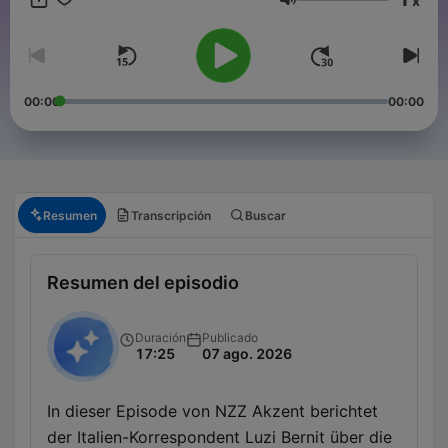
x
exklusive Extrafolge - unsere Korrespondenten berichten von
Volumen
ihrem Arbeitsalltag im Ausland.
00:00
00:00
Resumen
Transcripción
Buscar
Resumen del episodio
Duración
Publicado
17:25
07 ago. 2026
In dieser Episode von NZZ Akzent berichtet
der Italien-Korrespondent Luzi Bernit über die