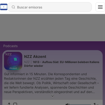
Podcasts
NZZ Akzent
NZZ
|
1613 - Aufbau Süd: EU-Millionen beleben Italiens
Dörfer wieder
Gut informiert in 15 Minuten. Die Korrespondenten und
Redaktorinnen der NZZ erzählen jeden Tag eine Geschichte,
die die Welt bewegt. Ob Politik, Wirtschaft oder Gesellschaft –
wir liefern fundierte Analysen, spannende Geschichten und
neue Perspektiven, verständlich eingeordnet und auf den
Punkt gebracht. Das ist «NZZ Akzent» – immer montags bis
freitags. Jeden zweiten Samstag gibt es ausserdem eine
1