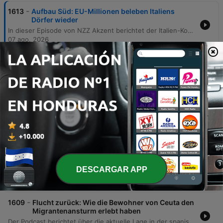
-
1613
Aufbau Süd: EU-Millionen beleben Italiens
Dörfer wieder
In dieser Episode von NZZ Akzent berichtet der Italien-Korrespondent Luzi Bernit über die Entwicklung des kleinen italienischen Dorfes Trevinano im Latium. Einst durch Entvölkerung und den Verlust zentraler Institutionen wie der lokalen Trattoria geprägt, erlebt der Ort nun eine Transformation durch massive EU-Fördergelder aus dem PNRR-Programm. Der Bericht beleuchtet die Chancen und Herausforderungen eines 20-Millionen-Euro-Projekts zur Wiederbelebung von Borghi-Dörfern, die Sanierung von Immobilien sowie den Aufbau neuer Strukturen durch lokale Kooperativen. Dabei werden auch kritische Stimmen bezüglich der schnellen Mittelverwendung und der Belastung für die Gemeindeverwaltung thematisiert.
07 ago. 2026
-
1612
Rohe Gewalt gegen Migranten: Wieso Tausende
Südafrika verlassen
Dieser Bericht beleuchtet die aktuelle Welle fremdenfeindlicher Gewalt in Südafrika anhand der Situation von Brian Miranda, einem Migranten aus Simbabwe in Mossel Bay. Während die Stadt als wohlhabender und sicherer Ort gilt, kam es dort zu gewaltsamen Ausschreitungen, bei denen Hütten niedergebrannt wurden und Menschen getötet wurden. Die Untersuchung geht den tieferliegenden Ursachen der Protestbewegung nach, die vor allem von der armen, schwarzen Bevölkerung getragen wird. Im Zentrum der Spannungen steht die hohe Arbeitslosigkeit und das Gefühl der wirtschaftlichen Benachteiligung. Demonstranten werfen Migranten vor, durch illegale Beschäftigung und Missachtung von Arbeitsgesetzen lokale Arbeitsplätze zu besetzen. Der Bericht analysiert zudem das strukturelle Versagen des südafrikanischen Staates sowie die enorme soziale Ungleichheit im Land, die die Gewalt gegen Einwanderer als Ventil für den Frust über die Regierung und fehlende Perspektiven nutzt.
06 ago. 2026
-
1611
Make Europe Great Again - Wie Elon Musk hier
wieder Politik macht
Der Podcast analysiert den anhaltenden politischen Einfluss von Elon Musk, der sich sowohl in den USA als auch in Europa durch finanzielle Unterstützung und seine Plattform X engagiert. Dabei wird beleuchtet, wie er rechtskonservative Kandidaten unterstützt, aber auch, wie seine Interventionen teilweise kontraproduktiv wirken können.
05 ago. 2026
-
1610
Deal or no deal: Was taugt Trumps Gaza-Plan
wirklich?
DESCARGAR APP
In dieser Episode analysiert der Israel-Korrespondent Johannes Bockenheimer die Tragweite und die Realisierbarkeit des von US-Präsident Donald Trump angekündigten Friedensabkommens im Gazastreifen. Im Zentrum steht das Versprechen einer vollständigen Entwaffnung der Hamas sowie eine umfassende Waffenruhe, dessen praktische Umsetzung vor massiven Hindernissen steht. Die Diskussion beleuchtet die Skepsis in Israel und der Region, die Unklarheiten bei der Rolle internationaler Stabilisierungstruppen sowie die strategische Bedeutung der Hamas-Netzwerke, die zunehmend auch in Europa operieren. Der Beitrag untersucht, ob Trumps Plan ein echter diplomatischer Durchbruch oder lediglich eine politisch motivierte Rhetorik ist, während die Gewalt im Gazastreifen anhält.
04 ago. 2026
-
1609
Flucht zurück: Wie die Bewohner von Ceuta den
Migrantenansturm erlebt haben
Der Podcast berichtet über die aktuelle Lage in der spanischen Exklave Ceuta nach dem massiven Ansturm tausender Migranten aus Marokko. Die Korrespondentin Julia Mon beschreibt vor Ort eine extrem angespannte Situation, geprägt von Hunger, Durst und der Präsenz von Militär und Polizei, während viele Menschen weiterhin in den Bergen oder versteckt in der Stadt verbleiben. Die Episode beleuchtet die politischen Hintergründe des Vorfalls, wobei ein diplomatischer Konflikt zwischen dem marokkanischen Regime und der spanischen Regierung unter Pedro Sánchez als Ursache vermutet wird. Zudem werden die europäischen Dimensionen thematisiert, einschließlich der Kritik von EU-Mitgliedstaaten an der Grenzsicherung Spaniens sowie der Abhängigkeit der EU von Drittstaaten bei der Migrationskontrolle.