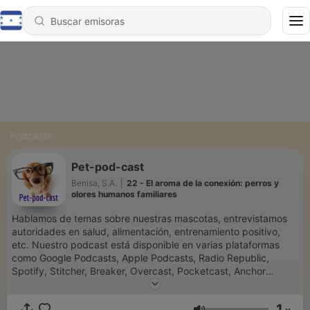
Podcasts
Pet-pod-cast
Benisa, S.A.
|
22 - El aroma de la conexión: perros y
olores humanos familiares
Hablamos de temas sobre nuestras mascotas, entrevistamos
autoridades en salud, alimentación, entrenamiento positivo,
etc. Nuestro podcast está disponible en varias plataformas
como Google Podcasts, Apple Podcasts, Radio Republic,
Spotify, Stitcher, Breaker, Overcast, Pocketcast, Anchor
Podcasts, entre otras plataformas. Pulse el link de su buscador
de podcast favorito.
1