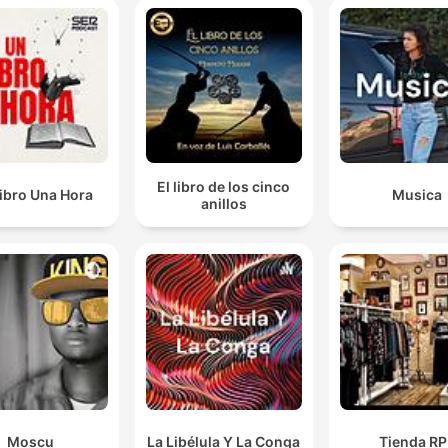
El libro de los cinco
ibro Una Hora
Musica
anillos
Moscu
La Libélula Y La Conga
Tienda R