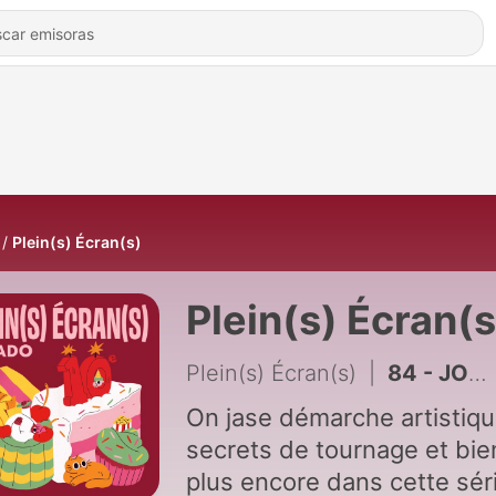
Plein(s) Écran(s)
Plein(s) Écran(s
Plein(s) Écran(s)
|
84 - JOUR 9 &#8211; ÉDITION 10
On jase démarche artistiqu
secrets de tournage et bie
plus encore dans cette sér