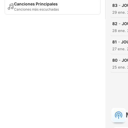
Canciones Principales
-
83
JO
Canciones más escuchadas
29 ene.
-
82
JO
28 ene.
-
81
JOU
27 ene.
-
80
JO
25 ene.