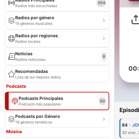
354
Radios más escuchadas
Radios por género
15 géneros musicales
Radios por regiones
Radios locales
Noticias
8
Radios noticiosas
00
Recomendadas
Lista de las mejores radios
Podcasts
Podcasts Principales
50
Podcasts más populares
Episod
Podcasts por Género
18 géneros temáticos
-
84
JO
Música
30 ene.