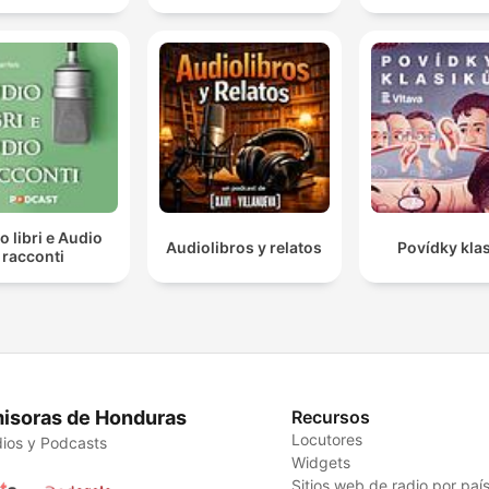
o libri e Audio
Audiolibros y relatos
Povídky kla
racconti
isoras de Honduras
Recursos
Locutores
ios y Podcasts
Widgets
Sitios web de radio por paí