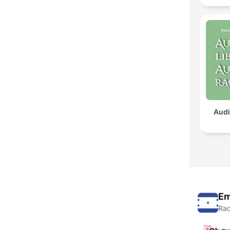
Audi
Em
Rad