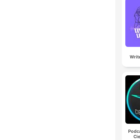
Writ
Podca
Cie