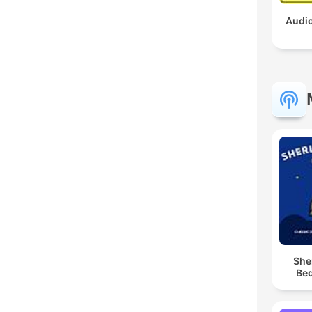
Audio
She
Bed