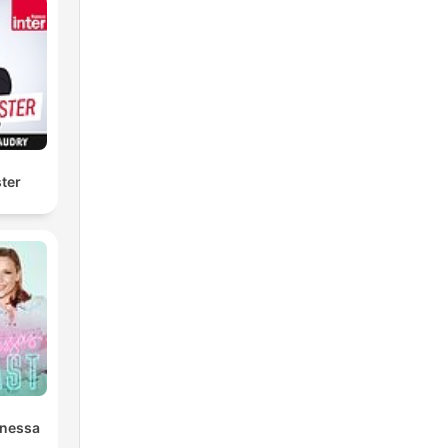
ter
anessa