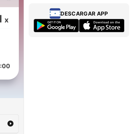
ré
DESCARGAR APP
1
x
ce
:00