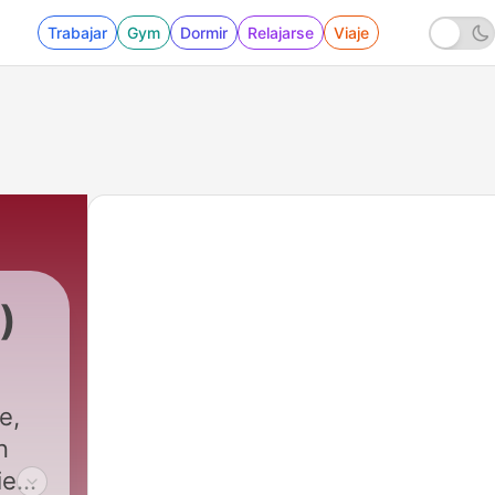
Trabajar
Gym
Dormir
Relajarse
Viaje
)
e,
n
ie