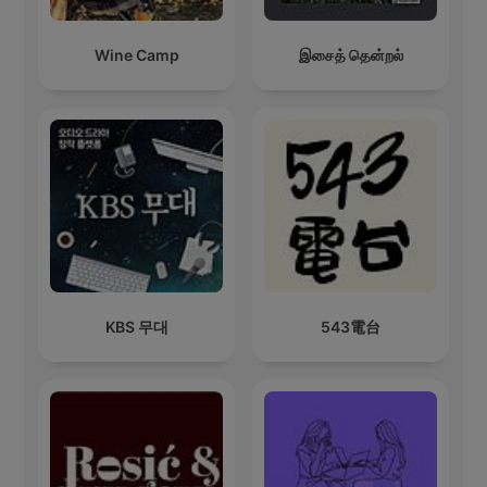
Wine Camp
இசைத் தென்றல்
KBS 무대
543電台