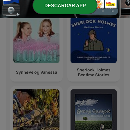
Más podcasts internacionales de Arte
DESCARGAR APP
Sherlock Holmes
Synnøve og Vanessa
Bedtime Stories