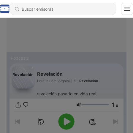
Podcasts
Revelación
Lorelin Lamborghini
|
1 - Revelación
revelación pasado en vida real
1
x
Volumen