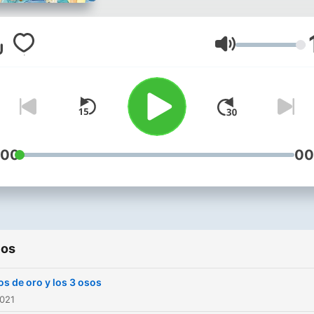
Volumen
:00
00
ios
os de oro y los 3 osos
2021