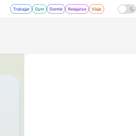
Trabajar
Gym
Dormir
Relajarse
Viaje
 - Ricitos de oro y los 3 osos