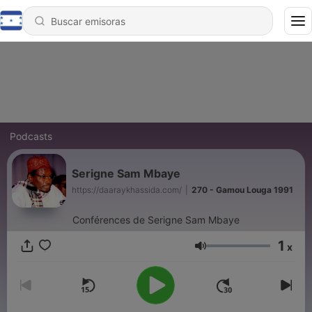
Podcasts
Serigne Sam Mbaye
https://daaraykhassida.com/
|
270 - Gamou Louga 1991
Conférences de Serigne Sam Mbaye
1
x
Volumen