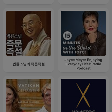
Joyce Meyer Enjoying
법륜스님의 즉문즉설
Everyday Life® Radio
Podcast