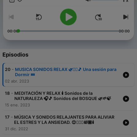
x
Volumen
🌳 Sonidos de la naturaleza:
https://open.spotify.com/show/79ssrygms8kL0kUdF1FJT1?
si=0b5cb85c256748e5
🌍 Sonidos de relajación inspirados en viaje:
https://open.spotify.com/show/3Z3N0O84Ln8Eb52zxhrxxn?
00:00
00:00
si=1c0beba07d674ef7
🙏 Sesiones de relajación:
https://open.spotify.com/show/2laZeCX2xlpfPWblpj20Ys?
si=1fcb64dff79b49b4
Episodios
💤 Dormir en 5 minutos. Relajación:
https://open.spotify.com/show/2QEHfPbhd9CszSiBfmivTb
-
20
MUSICA SONIDOS RELAX 🌿🧘‍♀️🎵 Una sesión para
🇬🇧 🇺🇸 English language Relaxing Podcast
Dormir 💤
https://open.spotify.com/show/4BcuoQRvVLjNE1mXTnIPuN?
02 abr. 2023
si=00f4e455e8904422
TODOS LOS CANALES EN UN ENLACE:
-
https://linktr.ee/relajacionymeditacion
18
MEDITACIÓN Y RELAX 🕯 Sonidos de la
NATURALEZA 🎧🎵 Sonidos del BOSQUE 🌿🌱🍃
👋 SÍGUEME EN:
15 ene. 2023
📲 TELEGRAM:
https://t.me/relajacionymeditacion
-
17
MÚSICA Y SONIDOS RELAJANTES PARA ALIVIAR
📷 INSTAGRAM:
https://www.instagram.com/relajacionmeditacion/
EL ESTRES Y LA ANSIEDAD. 😌🧘🏽‍♀️🛀🏽🕯
💻 YOUTUBE:
31 dic. 2022
https://www.youtube.com/channel/UCpk50zAsobRhpWhe0a_qI6A