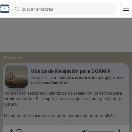
Podcasts
Música de Relajación para DORMIR
JamiRelax
|
20 - MUSICA SONIDOS RELAX 🌿🧘‍♀️🎵 Una
sesión para Dormir 💤
Podcast con sesiones y ejercicios de relajación perfectos para
dormir o meditar. Es simple, cierra los ojos, escucha, relájate y
disfruta.
"El tiempo de relajarse es cuando tienes tiempo para ello"
❤️ 5 podcast distintos de relajación ➡️
1