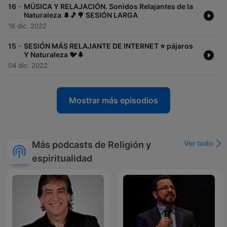
📹 TWITCH:
https://www.twitch.tv/relajacionymeditacion
-
16
MÚSICA Y RELAJACIÓN. Sonidos Relajantes de la
✏ FACEBOOK:
https://www.facebook.com/Relajaci%C3%B3n-y-
Naturaleza 🌲🎵🌳 SESIÓN LARGA
meditaci%C3%B3n-107509581826463
18 dic. 2022
🎬TIKTOK:
https://www.tiktok.com/
@relajacionymeditacion
-
15
SESIÓN MÁS RELAJANTE DE INTERNET ‍⭐️ pájaros
🔶 ¡Cierra los ojos y disfruta! 🔶
Y Naturaleza 🐦🌲
04 dic. 2022
JW
Mostrar más episodios
Ver todo
Más podcasts de Religión y
espiritualidad