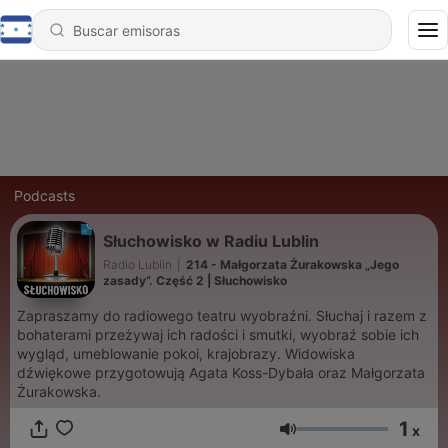
Podcasts
Słuchowisko w Radiu Lublin
Radio Lublin
|
214 - Małgorzata Żurakowska „Jego
zasady”. Część 2 | Słuchowisko
Zapraszamy do radiowego teatru wyobraźni. Słuchaj i razem z
bohaterami przeżywaj ich radości i smutki, wyobraź sobie ich
wygląd, umeblowanie pokoi, krajobrazy. Widowiska
dźwiękowe przygotowują Agata Koss-Dybała oraz Małgorzata
Żurakowska.
1
x
Volumen