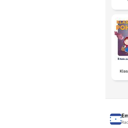
Kla
Em
Rad