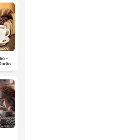
io -
Radio