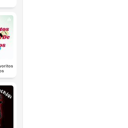
voritos
os