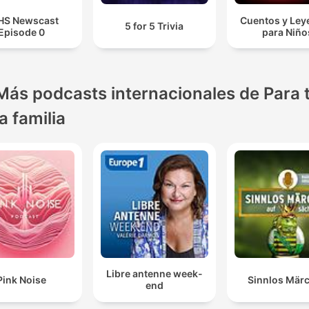
HS Newscast
Cuentos y Ley
5 for 5 Trivia
Episode 0
para Niño
Más podcasts internacionales de Para 
la familia
Libre antenne week-
Pink Noise
Sinnlos Mär
end