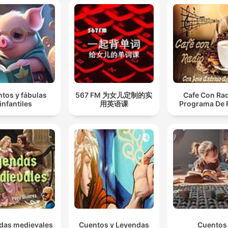
tos y fábulas
567 FM 为女儿定制的实
Cafe Con Rad
infantiles
用英语课
Programa De 
das medievales
Cuentos y Leyendas
Cuentos