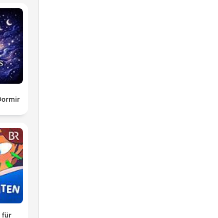
Dormir
 für