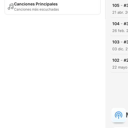
Canciones Principales
-
105
#3
Canciones más escuchadas
21 abr. 
-
104
#3
26 feb. 
-
103
#3
03 dic. 
-
102
#
22 mayo