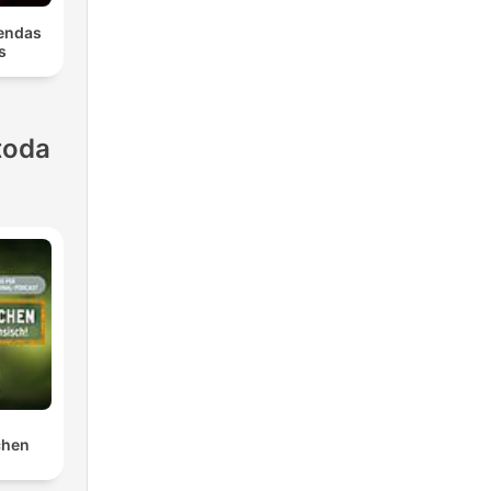
endas
s
toda
chen