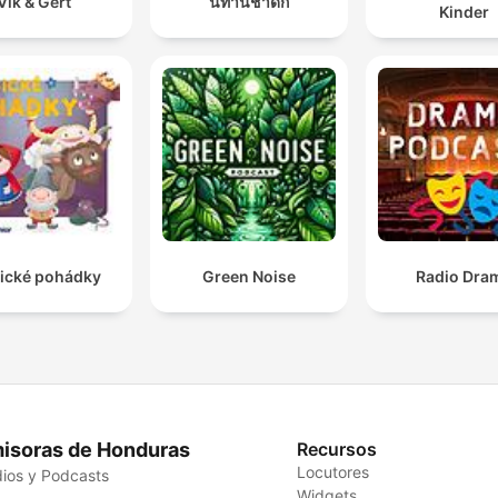
Vik & Gert
นิทานชาดก
Kinder
sické pohádky
Green Noise
Radio Dra
isoras de Honduras
Recursos
Locutores
ios y Podcasts
Widgets