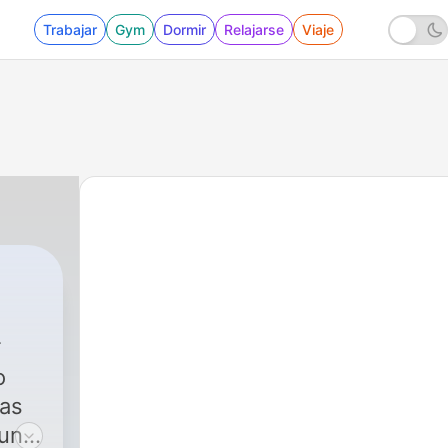
Trabajar
Gym
Dormir
Relajarse
Viaje
o
ras
 un