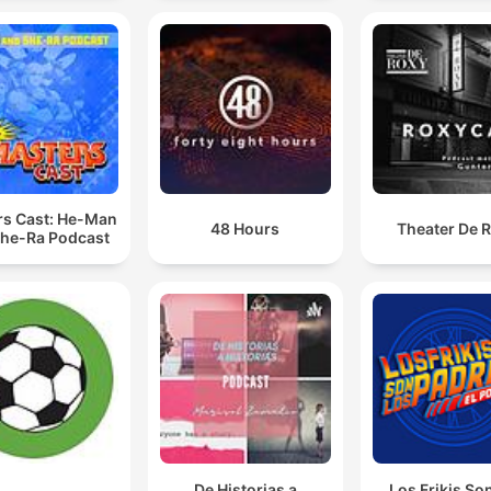
rs Cast: He-Man
48 Hours
Theater De 
he-Ra Podcast
De Historias a
Los Frikis So