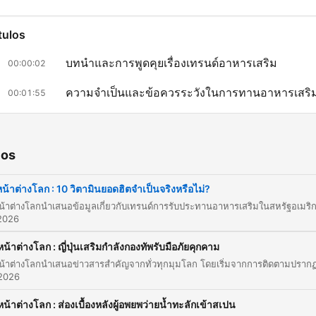
tulos
บทนำและการพูดคุยเรื่องเทรนด์อาหารเสริม
00:00:02
ความจำเป็นและข้อควรระวังในการทานอาหารเสริ
00:01:55
เจาะลึก 10 อาหารเสริมยอดนิยมและแหล่งอาหาร
00:01:55
ธรรมชาติ
ios
แคมเปญคืนศักดิ์ศรีให้แรงงานข้ามชาติในเกาหลีใต้
00:20:29
หน้าต่างโลก : 10 วิตามินยอดฮิตจำเป็นจริงหรือไม่?
บทสรุปและช่องทางการติดตาม
00:25:07
az clic en un capítulo para ir directamente a ese momento
2026
acados
หน้าต่างโลก : ญี่ปุ่นเสริมกำลังกองทัพรับมือภัยคุกคาม
หลายๆอย่างไม่จำเป็นหรือบางทีอาจจะมีความเสี่ยงด้วยส้ำ
 2026
เพราะว่าในผลิตภัณฑ์อาหารเสริมแบบเม็ด แบบอะไรเนี่ย มั
หน้าต่างโลก : ส่องเบื้องหลังผู้อพยพว่ายน้ำทะลักเข้าสเปน
อาจจะมีสิ่งปนเปื้อนอยู่หรืออาจจะไปทำปฏิกิริยากับยาที่คุณร