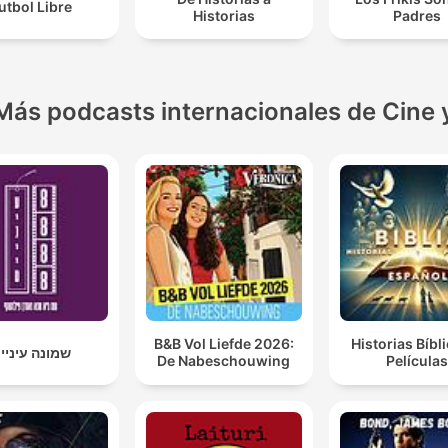
utbol Libre
Historias
Padres
Más podcasts internacionales de Cine 
B&B Vol Liefde 2026:
Historias Bíbl
שמונה עיניי
De Nabeschouwing
Película