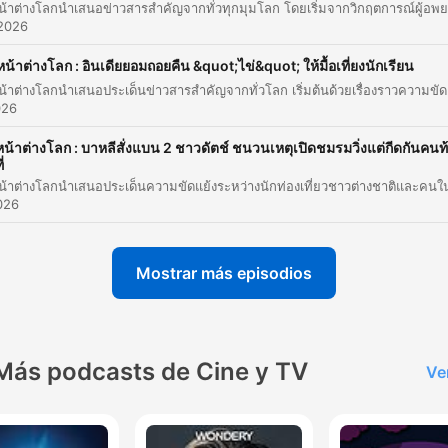
ประทานอยู่
 2026
00:01:55 · ผู้ดำเนินรายการเตือนถึงอันตรายจากการทานอาหารเสริม
หน้าต่างโลก : อินเดียยอมถอยคืน &quot;ไข่&quot; ให้มื้อเที่ยงนักเรียน
มากเกินความจำเป็นหรืออาจส่งผลเสียต่อร่างกาย
รายการหน้าต่างโลกนำเสนอประเด็นข่าวสารสำคัญจากทั่วโล
026
ถ้าเกิดเรากินอาหารให้ครบ 5 หมู่ กินผักผลไม้ จำพวกธัญพื
ถั่วต่าง ๆ จำพวกนม แล้วก็โปรตีนที่ดีต่อสุขภาพเนี่ย แค่นี้ก็
หน้าต่างโลก : บาหลีสั่งแบน 2 ชาวดัตช์ ชนวนเหตุเปิดชมรมวิ่งแต่กีดกันคนท
ี่
แล้ว
00:01:55 · คำแนะนำในการได้รับสารอาหารที่เพียงพอผ่านการรับ
2026
ประทานอาหารหลักแทนการพึ่งพาอาหารเสริม
Mostrar más episodios
อยากให้หัวหน้างานเรียกแรงงานเหล่านี้ด้วยชื่อของพวกเขา
เพราะทุกคนก็มีชื่อ เหมือนเป็นการตระหนักถึงความเป็นมนุษ
มากขึ้น
00:20:29 · อธิบายถึงเป้าหมายหลักของแคมเปญในเกาหลีใต้ที่ต้องก
Más podcasts de Cine y TV
Ve
สร้างความเคารพต่อแรงงานข้ามชาติ
การเรียกชื่อใครสักคนด้วยชื่ออันนี้คือเป็นอะไรที่เป็นพื้นฐาน