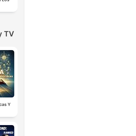
y TV
icas Y
s