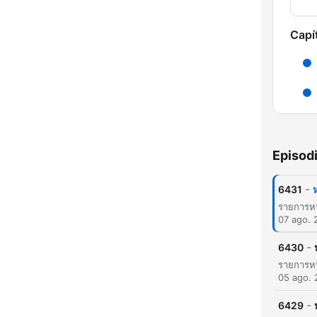
Capí
Episod
-
6431
H
07 ago. 
Dest
-
6430
05 ago.
-
6429