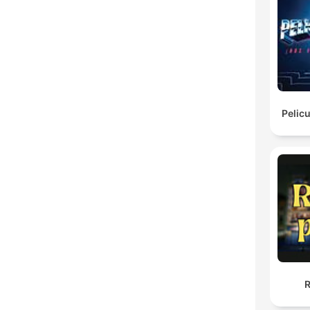
Pelic
R