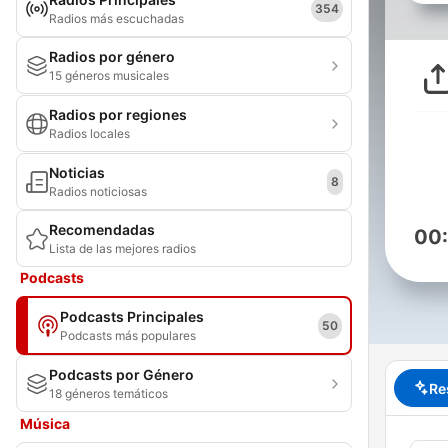
354
Radios más escuchadas
Radios por género
15 géneros musicales
Radios por regiones
Radios locales
Noticias
8
Radios noticiosas
Recomendadas
00
Lista de las mejores radios
Podcasts
Podcasts Principales
50
Podcasts más populares
Podcasts por Género
Re
18 géneros temáticos
Música