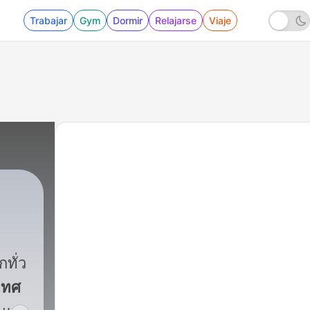
Trabajar
Gym
Dormir
Relajarse
Viaje
ทั่ว
เทศ