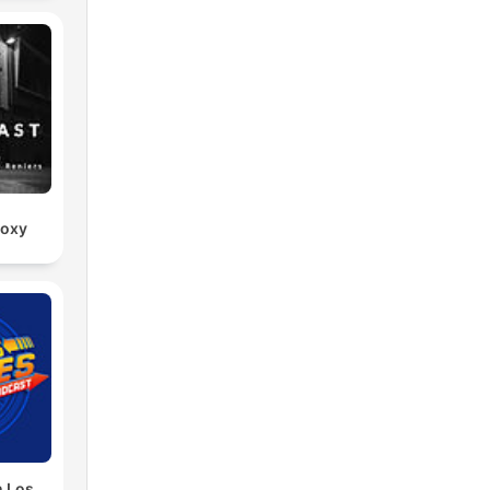
Roxy
n Los