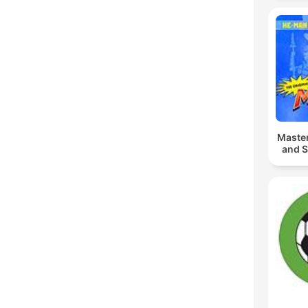
Maste
and S